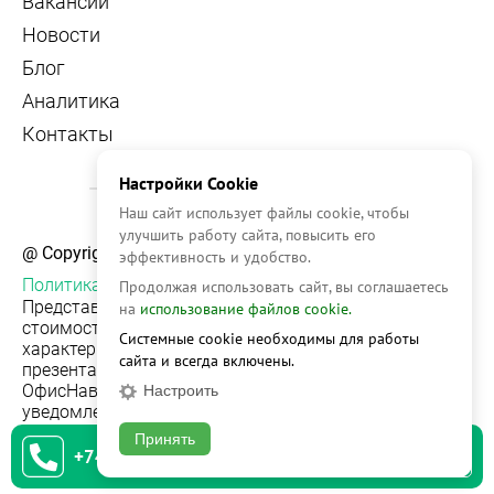
Вакансии
Новости
Блог
Аналитика
Контакты
Настройки Cookie
Наш сайт использует файлы cookie, чтобы
улучшить работу сайта, повысить его
@ Copyright, 2026 OFFICE NAVIGATOR
эффективность и удобство.
Политика конфиденциальности
Продолжая использовать сайт, вы соглашаетесь
Представленная на сайте информация, в т.ч.
на
использование файлов cookie.
стоимости объектов, носит информационный
Системные cookie необходимы для работы
характер и не является публичной офертой. Условия
сайта и всегда включены.
презентации объекта недвижимости на сервисе
ОфисНавигатор могут быть изменены без
Настроить
уведомления.
Принять
+74951542930