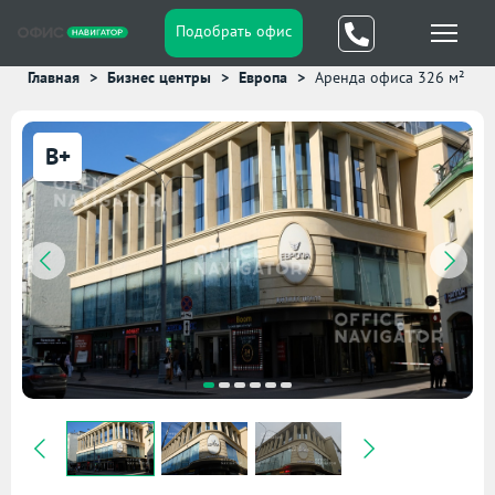
Подобрать офис
Главная
Бизнес центры
Европа
Аренда офиса 326 м²
B+