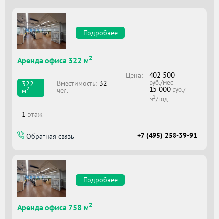
Подробнее
2
Аренда офиса 322 м
402 500
Цена:
руб./мес
Вместимоcть:
32
322
15 000
2
руб./
чел.
м
2
м
/год
1
этаж
+7 (495) 258-39-91
Обратная связь
Подробнее
2
Аренда офиса 758 м