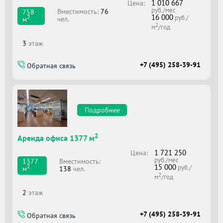
1 010 667
Цена:
руб./мес
Вместимоcть:
76
758
16 000
2
руб./
чел.
м
2
м
/год
3
этаж
+7 (495) 258-39-91
Обратная связь
Подробнее
2
Аренда офиса 1377 м
1 721 250
Цена:
руб./мес
Вместимоcть:
1377
15 000
2
руб./
138
чел.
м
2
м
/год
2
этаж
+7 (495) 258-39-91
Обратная связь