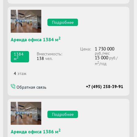
Подробнее
2
Аренда офиса 1384 м
1 730 000
Цена:
руб./мес
Вместимоcть:
1384
15 000
2
руб./
138
чел.
м
2
м
/год
4
этаж
+7 (495) 258-39-91
Обратная связь
Подробнее
2
Аренда офиса 1386 м