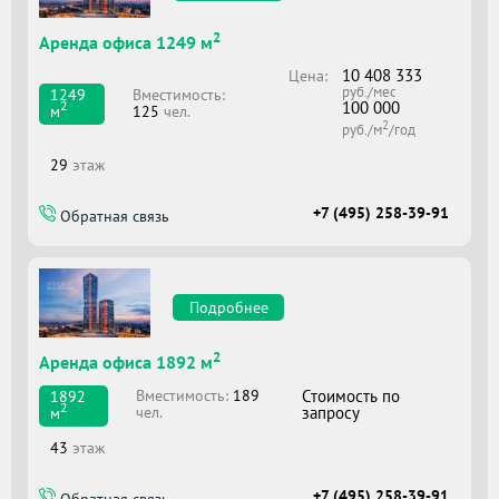
2
Аренда офиса 1249 м
10 408 333
Цена:
руб./мес
Вместимоcть:
1249
100 000
2
125
чел.
м
2
руб./м
/год
29
этаж
+7 (495) 258-39-91
Обратная связь
Подробнее
2
Аренда офиса 1892 м
Вместимоcть:
189
Стоимость по
1892
2
чел.
запросу
м
43
этаж
+7 (495) 258-39-91
Обратная связь