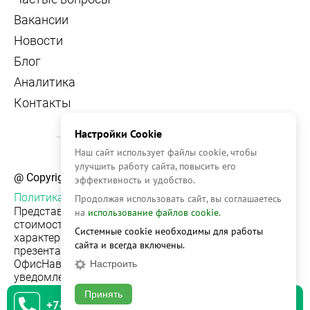
Вакансии
Новости
Блог
Аналитика
Контакты
Настройки Cookie
Наш сайт использует файлы cookie, чтобы
улучшить работу сайта, повысить его
@ Copyright, 2026 OFFICE NAVIGATOR
эффективность и удобство.
Политика конфиденциальности
Продолжая использовать сайт, вы соглашаетесь
Представленная на сайте информация, в т.ч.
на
использование файлов cookie.
стоимости объектов, носит информационный
Системные cookie необходимы для работы
характер и не является публичной офертой. Условия
сайта и всегда включены.
презентации объекта недвижимости на сервисе
ОфисНавигатор могут быть изменены без
Настроить
уведомления.
Принять
+74951542930