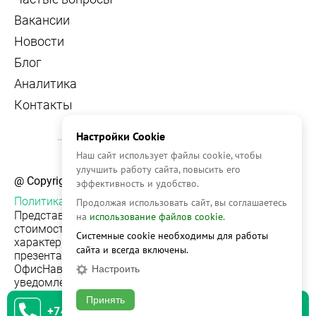
Вакансии
Новости
Блог
Аналитика
Контакты
Настройки Cookie
Наш сайт использует файлы cookie, чтобы
улучшить работу сайта, повысить его
@ Copyright, 2026 OFFICE NAVIGATOR
эффективность и удобство.
Политика конфиденциальности
Продолжая использовать сайт, вы соглашаетесь
Представленная на сайте информация, в т.ч.
на
использование файлов cookie.
стоимости объектов, носит информационный
Системные cookie необходимы для работы
характер и не является публичной офертой. Условия
сайта и всегда включены.
презентации объекта недвижимости на сервисе
ОфисНавигатор могут быть изменены без
Настроить
уведомления.
Принять
+74951542930