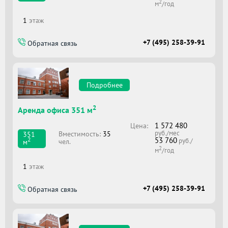
2
м
/год
1
этаж
+7 (495) 258-39-91
Обратная связь
Подробнее
2
Аренда офиса 351 м
1 572 480
Цена:
руб./мес
Вместимоcть:
35
351
53 760
2
руб./
чел.
м
2
м
/год
1
этаж
+7 (495) 258-39-91
Обратная связь