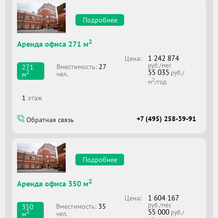
Подробнее
2
Аренда офиса 271 м
1 242 874
Цена:
руб./мес
Вместимоcть:
27
271
55 035
2
руб./
чел.
м
2
м
/год
1
этаж
+7 (495) 258-39-91
Обратная связь
Подробнее
2
Аренда офиса 350 м
1 604 167
Цена:
руб./мес
Вместимоcть:
35
350
55 000
2
руб./
чел.
м