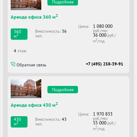
Подробнее
2
Аренда офиса 360 м
1 080 000
Цена:
руб./мес
Вместимоcть:
36
360
36 000
2
руб./
чел.
м
2
м
/год
4
этаж
+7 (495) 258-39-91
Обратная связь
Подробнее
2
Аренда офиса 430 м
1 970 833
Цена:
руб./мес
Вместимоcть:
43
430
55 000
2
руб./
чел.
м
2
м
/год