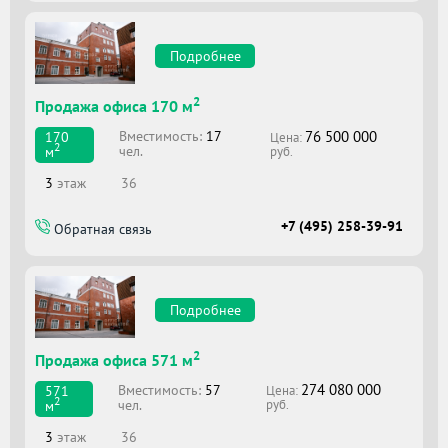
Подробнее
2
Продажа офиса 170 м
76 500 000
Вместимоcть:
17
170
Цена:
2
чел.
м
руб.
3
этаж
36
+7 (495) 258-39-91
Обратная связь
Подробнее
2
Продажа офиса 571 м
274 080 000
Вместимоcть:
57
571
Цена:
2
чел.
м
руб.
3
этаж
36