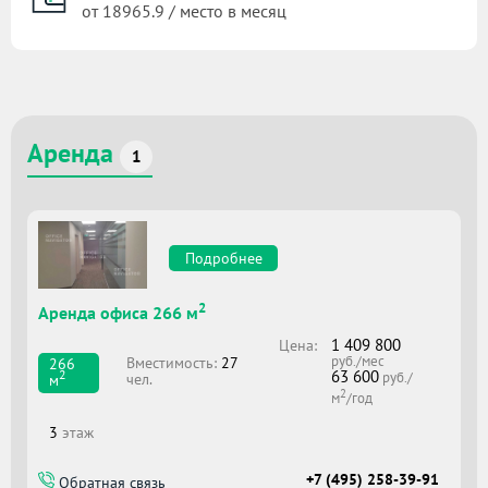
от 18965.9 / место в месяц
Аренда
1
Подробнее
2
Аренда офиса 266 м
1 409 800
Цена:
руб./мес
Вместимоcть:
27
266
63 600
2
руб./
чел.
м
2
м
/год
3
этаж
+7 (495) 258-39-91
Обратная связь