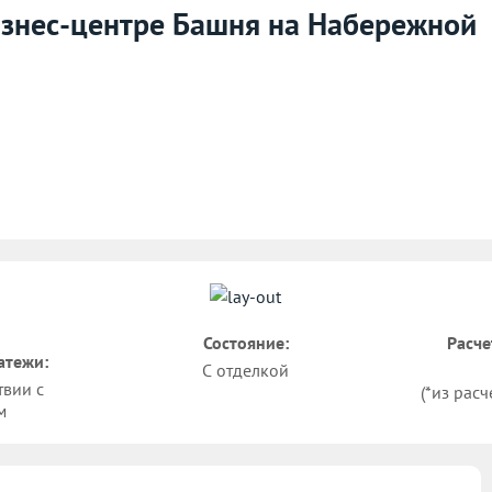
бизнес-центре Башня на Набережной
Состояние:
Расче
атежи:
С отделкой
твии с
(*из расч
м