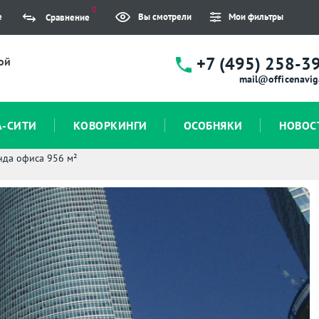
0
е
Вы смотрели
Мои фильтры
Сравнение
+7 (495) 258-3
ой
mail@officenavig
А-СИТИ
КОВОРКИНГИ
ОСОБНЯКИ
НОВОС
нда офиса 956 м²