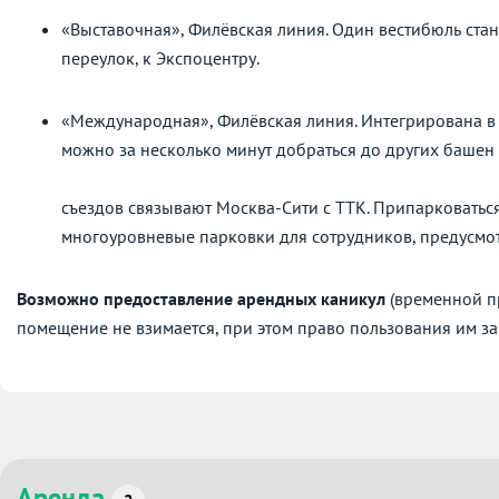
«Выставочная», Филёвская линия. Один вестибюль ста
переулок, к Экспоцентру.
«Международная», Филёвская линия. Интегрирована в
можно за несколько минут добраться до других баше
Неск
съездов связывают Москва-Сити с ТТК. Припарковатьс
многоуровневые парковки для сотрудников, предусмот
Возможно предоставление арендных каникул
(временной пр
помещение не взимается, при этом право пользования им за
Аренда