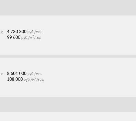
а:
4 780 800
руб./мес
2
99 600
руб./м
/год
а:
8 604 000
руб./мес
2
108 000
руб./м
/год