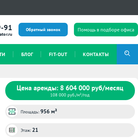
9-91
Помощь в подборе офиса
Обратный звонок
ator.ru
ТИ
БЛОГ
FIT-OUT
КОНТАКТЫ
Цена аренды: 8 604 000 руб/месяц
108 000 руб./м²/год
956 м²
Площадь:
21
Этаж: