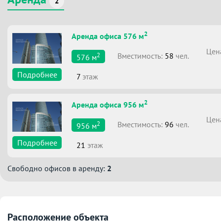
2
2
Аренда офиса 576 м
Цен
2
Вместимоcть:
58
чел.
576
м
Подробнее
7
этаж
2
Аренда офиса 956 м
Цен
2
Вместимоcть:
96
чел.
956
м
Подробнее
21
этаж
Свободно офисов в аренду:
2
Расположение объекта