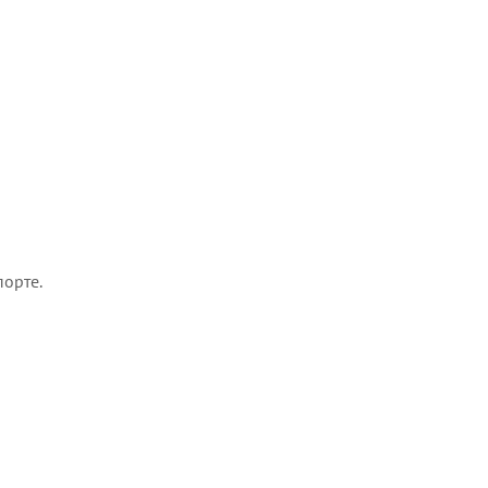
орте.