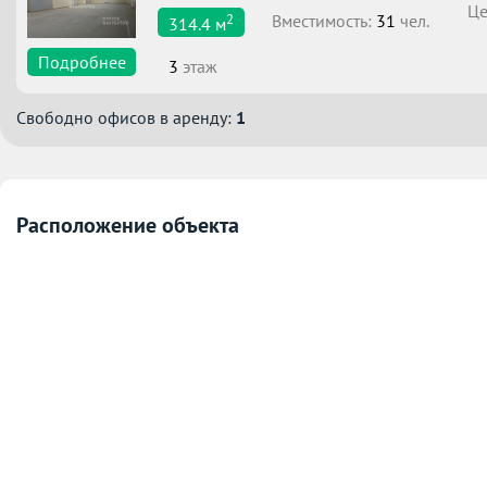
Це
2
Вместимоcть:
31
чел.
314.4
м
Подробнее
3
этаж
Свободно офисов в аренду:
1
Расположение объекта