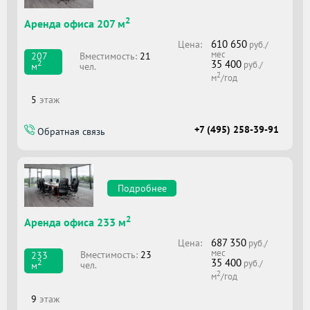
2
Аренда офиса 207 м
610 650
Цена:
руб./
мес
Вместимоcть:
21
207
35 400
2
руб./
чел.
м
2
м
/год
5
этаж
+7 (495) 258-39-91
Обратная связь
Подробнее
2
Аренда офиса 233 м
687 350
Цена:
руб./
мес
Вместимоcть:
23
233
35 400
2
руб./
чел.
м
2
м
/год
9
этаж