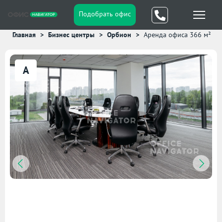
Подобрать офис
Главная
Бизнес центры
Орбион
Аренда офиса 366 м²
A