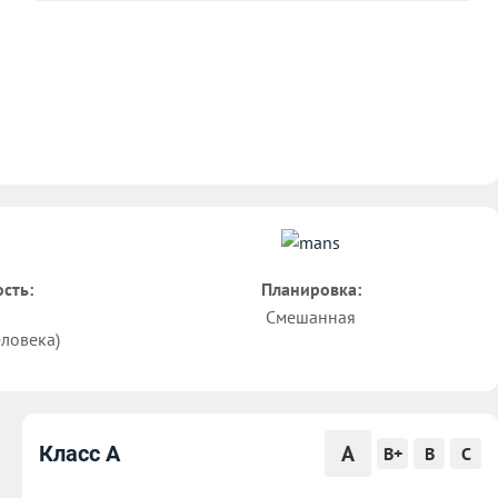
сть:
Планировка:
Смешанная
еловека)
A
Класс A
B+
B
C