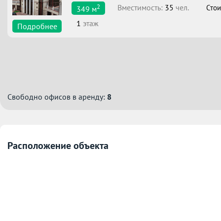
2
Вместимоcть:
35
чел.
Стои
349
м
1
этаж
Подробнее
Свободно офисов в аренду:
8
Расположение объекта