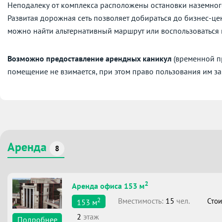
Неподалеку от комплекса расположены остановки наземног
Развитая дорожная сеть позволяет добираться до бизнес-це
можно найти альтернативный маршрут или воспользоваться
Возможно предоставление арендных каникул
(временной пр
помещение не взимается, при этом право пользования им за
Аренда
8
2
Аренда офиса 153 м
2
Вместимоcть:
15
чел.
Стои
153
м
2
этаж
Подробнее