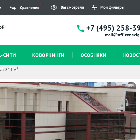
0
е
Вы смотрели
Мои фильтры
Сравнение
+7 (495) 258-3
ой
mail@officenavig
А-СИТИ
КОВОРКИНГИ
ОСОБНЯКИ
НОВОС
са 243 м²