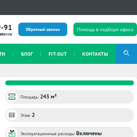
9-91
Помощь в подборе офиса
Обратный звонок
ator.ru
ТИ
БЛОГ
FIT-OUT
КОНТАКТЫ
243 м²
Площадь:
2
Этаж:
Включены
Эксплуатационные расходы: