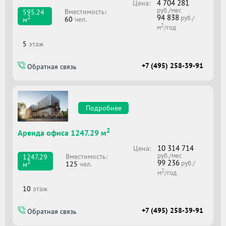
4 704 281
Цена:
руб./мес
Вместимоcть:
595.24
94 838
2
руб./
60
чел.
м
2
м
/год
5
этаж
+7 (495) 258-39-91
Обратная связь
Подробнее
2
Аренда офиса 1247.29 м
10 314 714
Цена:
руб./мес
Вместимоcть:
1247.29
99 236
2
руб./
125
чел.
м
2
м
/год
10
этаж
+7 (495) 258-39-91
Обратная связь