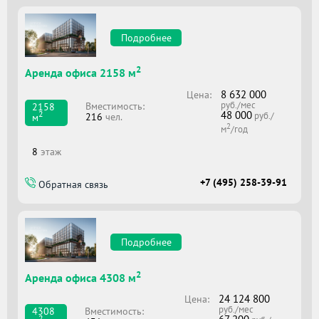
Подробнее
2
Аренда офиса 2158 м
8 632 000
Цена:
руб./мес
Вместимоcть:
2158
48 000
2
руб./
216
чел.
м
2
м
/год
8
этаж
+7 (495) 258-39-91
Обратная связь
Подробнее
2
Аренда офиса 4308 м
24 124 800
Цена:
руб./мес
Вместимоcть:
4308
2