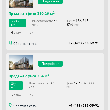
Подробнее
2
Продажа офиса 330.29 м
186 845
Вместимоcть:
33
330.29
Цена:
2
053
чел.
м
руб.
4
этаж
37
+7 (495) 258-39-91
Обратная связь
Подробнее
2
Продажа офиса 284 м
167 702 000
Вместимоcть:
28
284
Цена:
2
чел.
м
руб.
3
этаж
37
+7 (495) 258-39-91
Обратная связь