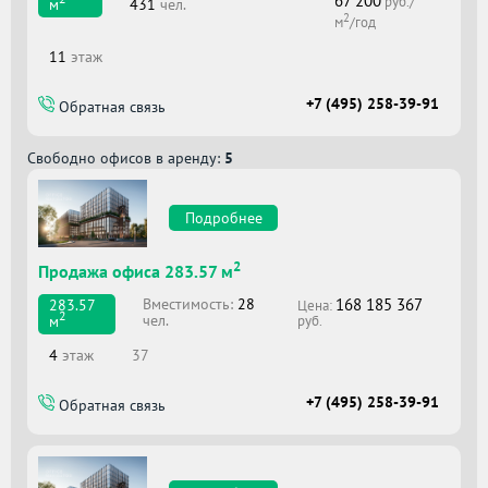
67 200
руб./
431
чел.
м
2
м
/год
11
этаж
+7 (495) 258-39-91
Обратная связь
Свободно офисов в аренду:
5
Подробнее
2
Продажа офиса 283.57 м
168 185 367
Вместимоcть:
28
283.57
Цена:
2
чел.
м
руб.
4
этаж
37
+7 (495) 258-39-91
Обратная связь