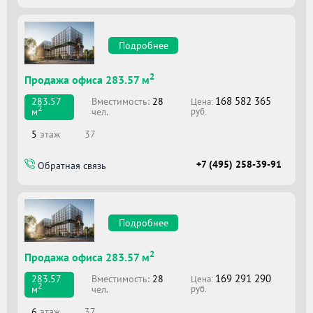
Подробнее
2
Продажа офиса 283.57 м
168 582 365
Вместимоcть:
28
283.57
Цена:
2
чел.
м
руб.
5
этаж
37
+7 (495) 258-39-91
Обратная связь
Подробнее
2
Продажа офиса 283.57 м
169 291 290
Вместимоcть:
28
283.57
Цена:
2
чел.
м
руб.
6
этаж
37