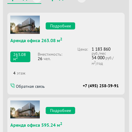
Подробнее
2
Аренда офиса 263.08 м
1 183 860
Цена:
руб./мес
Вместимоcть:
263.08
54 000
2
руб./
26
чел.
м
2
м
/год
4
этаж
+7 (495) 258-39-91
Обратная связь
Подробнее
2
Аренда офиса 595.24 м