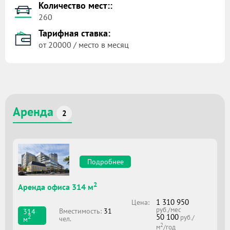
Количество мест::
260
Тарифная ставка:
от 20000 / место в месяц
Аренда
2
Подробнее
2
Аренда офиса 314 м
1 310 950
Цена:
руб./мес
Вместимоcть:
31
314
50 100
2
руб./
чел.
м
2
м
/год