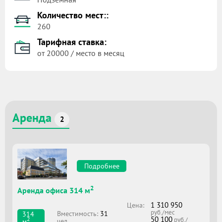
Количество мест::
260
Тарифная ставка:
от 20000 / место в месяц
Аренда
2
Подробнее
2
Аренда офиса 314 м
1 310 950
Цена:
руб./мес
Вместимоcть:
31
314
50 100
2
руб./
чел.
м