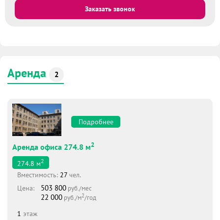
Заказать звонок
Аренда
2
Подробнее
2
Аренда офиса 274.8 м
2
274.8
м
Вместимоcть:
27
чел.
503 800
Цена:
руб./мес
2
22 000
руб./м
/год
1
этаж