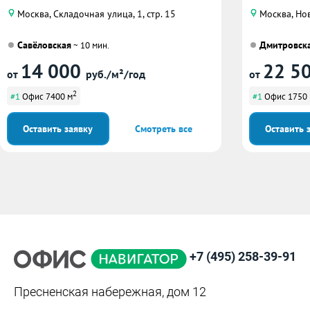
Москва, Складочная улица, 1, стр. 15
Москва, Но
Савёловская
Дмитровск
~ 10 мин.
14 000
22 5
от
руб./м²/год
от
2
#1
Офис 7400 м
#1
Офис 1750
Оставить заявку
Смотреть все
Оставить 
+7 (495) 258-39-91
Пресненская набережная, дом 12