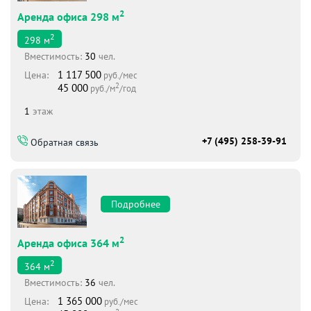
2
Аренда офиса 298 м
2
298
м
Вместимоcть:
30
чел.
1 117 500
Цена:
руб./мес
2
45 000
руб./м
/год
1
этаж
+7 (495) 258-39-91
Обратная связь
Подробнее
2
Аренда офиса 364 м
2
364
м
Вместимоcть:
36
чел.
1 365 000
Цена:
руб./мес