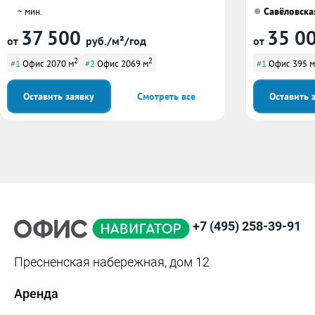
Савёловска
~ мин.
37 500
35 0
от
руб./м²/год
от
2
2
#1
Офис 2070 м
#2
Офис 2069 м
#1
Офис 395 м
Оставить заявку
Смотреть все
Оставить 
+7 (495) 258-39-91
Пресненская набережная, дом 12
Аренда