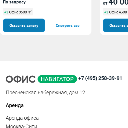
40 0
По запросу
от
2
#1
Офис 9500 м
#1
Офис 4308
Оставить заявку
Смотреть все
Оставить 
+7 (495) 258-39-91
Пресненская набережная, дом 12
Аренда
Аренда офиса
Москва-Сити