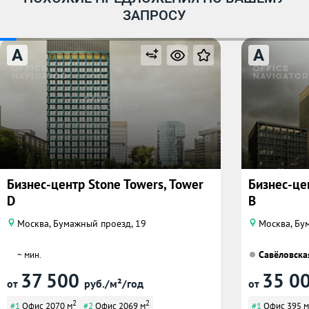
ЗАПРОСУ
A
A
Бизнес-центр Stone Towers, Tower
Бизнес-це
D
B
Москва, Бумажный проезд, 19
Москва, Бум
Савёловска
~ мин.
37 500
35 0
от
руб./м²/год
от
2
2
#1
Офис 2070 м
#2
Офис 2069 м
#1
Офис 395 м