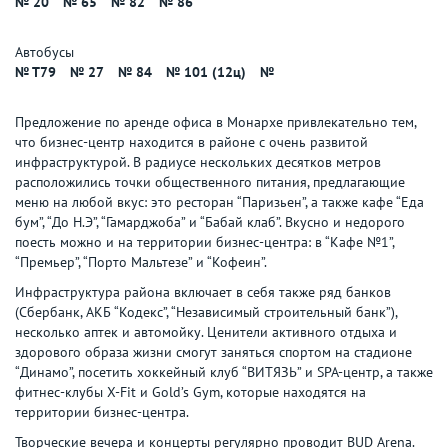
№ 20
№ 65
№ 82
№ 86
Автобусы
№ T79
№ 27
№ 84
№ 101 (12ц)
№
Предложение по аренде офиса в Монархе привлекательно тем,
что бизнес-центр находится в районе с очень развитой
инфраструктурой. В радиусе нескольких десятков метров
расположились точки общественного питания, предлагающие
меню на любой вкус: это ресторан “Паризьен”, а также кафе “Еда
бум”, “До Н.Э”, “Гамарджоба” и “Бабай клаб”. Вкусно и недорого
поесть можно и на территории бизнес-центра: в “Кафе №1”,
“Премьер”, “Порто Мальтезе” и “Кофеин”.
Инфраструктура района включает в себя также ряд банков
(Сбербанк, АКБ “Кодекс”, “Независимый строительный банк”),
несколько аптек и автомойку. Ценители активного отдыха и
здорового образа жизни смогут заняться спортом на стадионе
“Динамо”, посетить хоккейный клуб “ВИТЯЗЬ” и SPA-центр, а также
фитнес-клубы X-Fit и Gold’s Gym, которые находятся на
территории бизнес-центра.
Творческие вечера и концерты регулярно проводит BUD Arena.