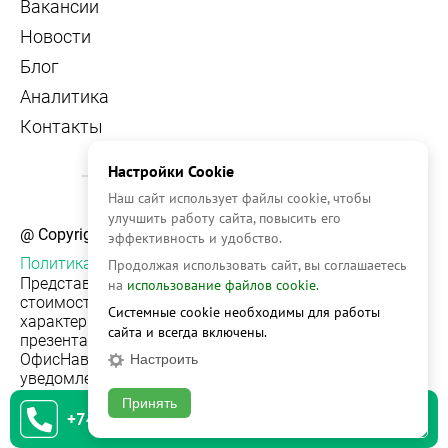
Вакансии
Новости
Блог
Аналитика
Контакты
Настройки Cookie
Наш сайт использует файлы cookie, чтобы
улучшить работу сайта, повысить его
@ Copyright, 2026 OFFICE NAVIGATOR
эффективность и удобство.
Политика конфиденциальности
Продолжая использовать сайт, вы соглашаетесь
Представленная на сайте информация, в т.ч.
на
использование файлов cookie.
стоимости объектов, носит информационный
Системные cookie необходимы для работы
характер и не является публичной офертой. Условия
сайта и всегда включены.
презентации объекта недвижимости на сервисе
ОфисНавигатор могут быть изменены без
Настроить
уведомления.
Принять
+74951542930