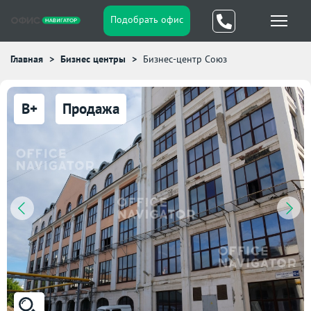
Подобрать офис
Главная
Бизнес центры
Бизнес-центр Союз
B+
Продажа