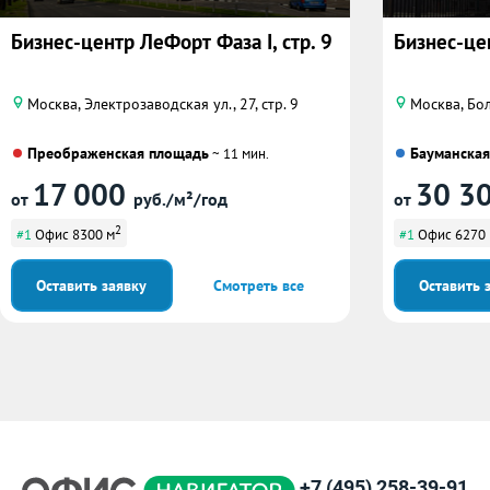
Бизнес-центр ЛеФорт Фаза I, стр. 9
Бизнес-це
Москва, Электрозаводская ул., 27, стр. 9
Москва, Бо
Преображенская площадь
Бауманская
~ 11 мин.
17 000
30 3
от
руб./м²/год
от
2
#1
Офис 8300 м
#1
Офис 6270
Оставить заявку
Смотреть все
Оставить 
+7 (495) 258-39-91