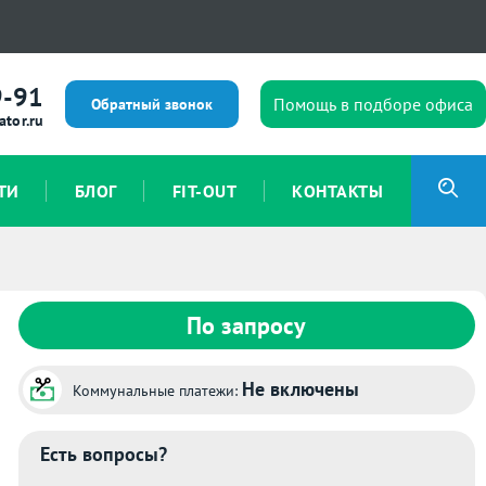
9-91
Помощь в подборе офиса
Обратный звонок
ator.ru
ТИ
БЛОГ
FIT-OUT
КОНТАКТЫ
По запросу
Не включены
Коммунальные платежи:
Есть вопросы?