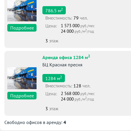
2
786.5
м
Вместимоcть:
79
чел.
Цена:
1 573 000
руб./мес
Подробнее
2
24 000
руб./м
/год
3
этаж
2
Аренда офиса 1284 м
БЦ Красная пресня
2
1284
м
Вместимоcть:
128
чел.
Цена:
2 568 000
руб./мес
Подробнее
2
24 000
руб./м
/год
3
этаж
Свободно офисов в аренду:
4