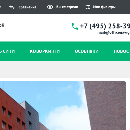
0
е
Вы смотрели
Мои фильтры
Сравнение
+7 (495) 258-3
ой
mail@officenavig
А-СИТИ
КОВОРКИНГИ
ОСОБНЯКИ
НОВОС