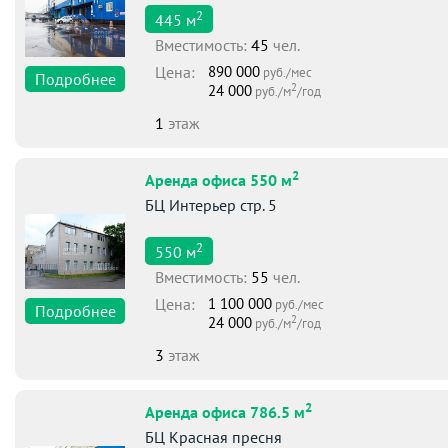
2
445
м
Вместимоcть:
45
чел.
Цена:
890 000
руб./мес
Подробнее
2
24 000
руб./м
/год
1
этаж
2
Аренда офиса 550 м
БЦ Интерьер стр. 5
2
550
м
Вместимоcть:
55
чел.
Цена:
1 100 000
руб./мес
Подробнее
2
24 000
руб./м
/год
3
этаж
2
Аренда офиса 786.5 м
БЦ Красная пресня