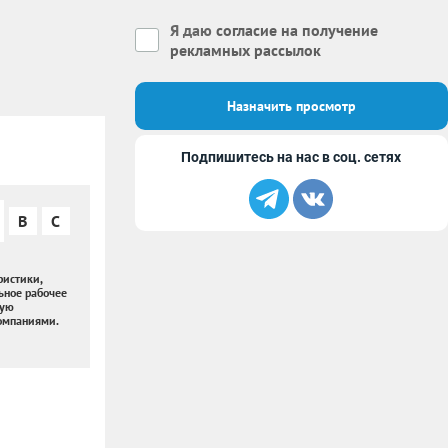
Я даю
согласие на получение
рекламных рассылок
Назначить просмотр
Подпишитесь на нас в соц. сетях
B
C
истики,
ьное рабочее
ную
компаниями.