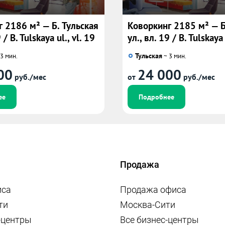
 2186 м² — Б. Тульская
Коворкинг 2185 м² — Б
 / B. Tulskaya ul., vl. 19
ул., вл. 19 / B. Tulskaya 
Тульская
3 мин.
~ 3 мин.
00
24 000
руб./мес
от
руб./мес
ее
Подробнее
Продажа
иса
Продажа офиса
ти
Москва-Сити
-центры
Все бизнес-центры