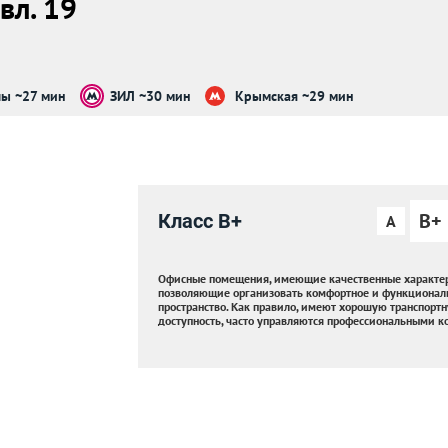
вл. 19
лы ~27 мин
ЗИЛ ~30 мин
Крымская ~29 мин
B+
Класс B+
A
Офисные помещения, имеющие качественные характер
позволяющие организовать комфортное и функционал
пространство. Как правило, имеют хорошую транспорт
доступность, часто управляются профессиональными 