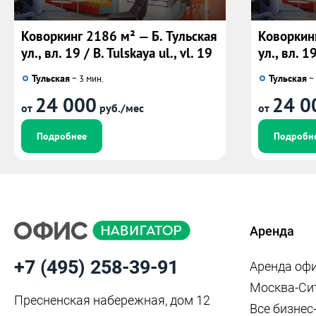
Коворкинг 2186 м² — Б. Тульская
Коворкинг
ул., вл. 19 / B. Tulskaya ul., vl. 19
ул., вл. 19
Тульская
Тульская
~ 3 мин.
~ 
24 000
24 0
от
руб./мес
от
Подробнее
Подробн
Аренда
+7 (495) 258-39-91
Аренда оф
Москва-Си
Пресненская набережная, дом 12
Все бизнес