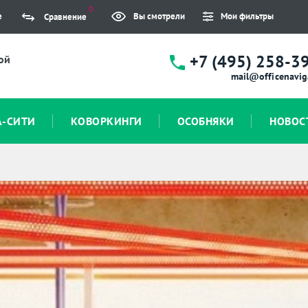
0
е
Вы смотрели
Мои фильтры
Сравнение
+7 (495) 258-3
ой
mail@officenavig
А-СИТИ
КОВОРКИНГИ
ОСОБНЯКИ
НОВОС