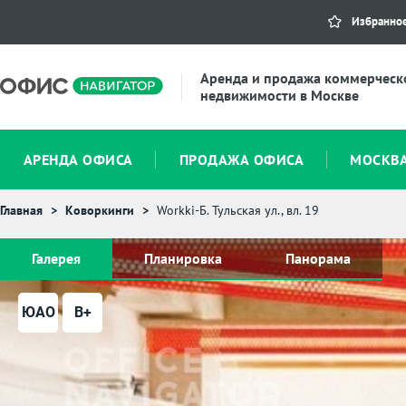
Избранно
Аренда и продажа коммерческ
недвижимости в Москве
АРЕНДА ОФИСА
ПРОДАЖА ОФИСА
МОСКВ
Главная
Коворкинги
Workki-Б. Тульская ул., вл. 19
Галерея
Планировка
Панорама
ЮАО
B+