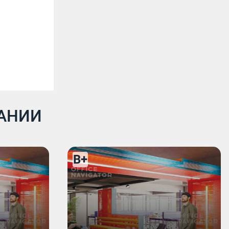
ДАНИИ
B+