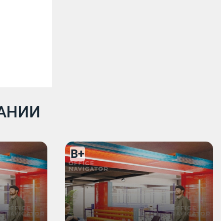
ДАНИИ
B+