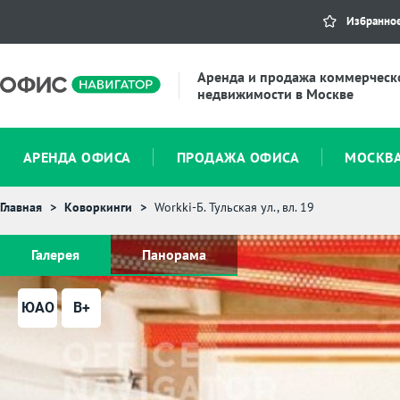
Избранно
Аренда и продажа коммерческ
недвижимости в Москве
АРЕНДА ОФИСА
ПРОДАЖА ОФИСА
МОСКВ
Главная
Коворкинги
Workki-Б. Тульская ул., вл. 19
Галерея
Панорама
ЮАО
B+