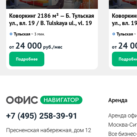
Коворкинг 2186 м² — Б. Тульская
Коворкинг
ул., вл. 19 / B. Tulskaya ul., vl. 19
ул., вл. 19
Тульская
Тульская
~ 3 мин.
~ 
24 000
24 0
от
руб./мес
от
Подробнее
Подробн
Аренда
+7 (495) 258-39-91
Аренда оф
Москва-Си
Пресненская набережная, дом 12
Все бизнес