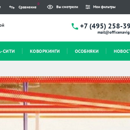
0
е
Вы смотрели
Мои фильтры
Сравнение
+7 (495) 258-3
ой
mail@officenavig
А-СИТИ
КОВОРКИНГИ
ОСОБНЯКИ
НОВОС