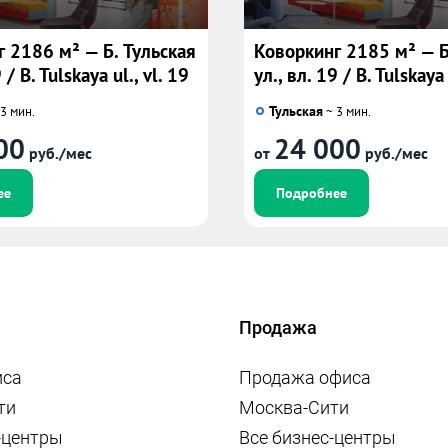
 2186 м² — Б. Тульская
Коворкинг 2185 м² — Б
 / B. Tulskaya ul., vl. 19
ул., вл. 19 / B. Tulskaya 
Тульская
3 мин.
~ 3 мин.
00
24 000
руб./мес
от
руб./мес
ее
Подробнее
Продажа
иса
Продажа офиса
ти
Москва-Сити
-центры
Все бизнес-центры