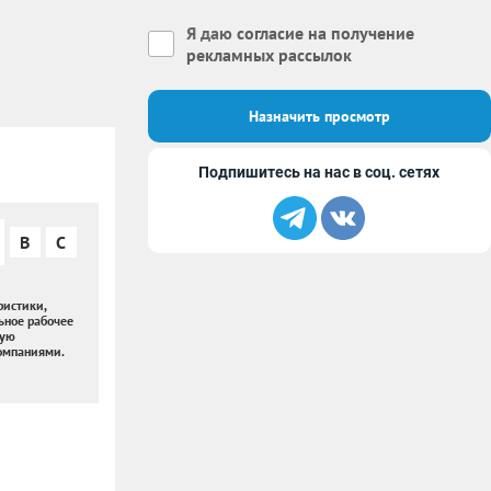
Я даю
согласие на получение
рекламных рассылок
Назначить просмотр
Подпишитесь на нас в соц. сетях
B
C
истики,
ьное рабочее
ную
компаниями.