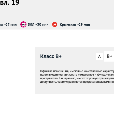
вл. 19
лы ~27 мин
ЗИЛ ~30 мин
Крымская ~29 мин
B+
Класс B+
A
Офисные помещения, имеющие качественные характер
позволяющие организовать комфортное и функционал
пространство. Как правило, имеют хорошую транспорт
доступность, часто управляются профессиональными 