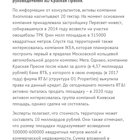
руководителем АО Красная Пресня.
По информации от консультантов, активы компании
Хизгилова насчитывают 20 гектар. На момент основания
компания принадлежала застройщику Пересвет-инвест,
собиравшемуся в 2014 году возвести на участке
овощебазы ТРК Грин молл площадью в 315000
квадратных метров. Спустя год территорией также
интересовалась компания IKEA, которая планировала
построить первый в пределах Московской кольцевой
автомобильной дороги комплекс Мега. Однако, компанию
Красная Пресня после изъял за долги (в 4,37 миллиарда
рублей) банк ВТБ, у которого в свою очередь (в 2017
году) фирма RT&I (структура O1 Properties) выкупила
права на данный кредит. До сегодняшнего момента RT&I
активно пыталась продать площадку – в 2020 году
активом интересовалась группа компаний Киевская
площадь, однако сделка не состоялась.
Эксперты полагают, что стоимость территории может
составлять 10 миллиардов рублей. Они также отмечают,
что размер площадки подразумевает возведение
500000-600000 квадратных метров жилой и
коммерческой недвижимости. Сумма вложений в