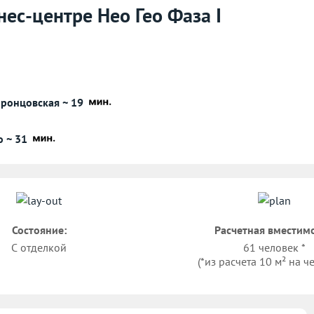
нес-центре Нео Гео Фаза I
ронцовская ~ 19
о ~ 31
Состояние:
Расчетная вместимо
С отделкой
61 человек *
(*из расчета 10 м² на ч