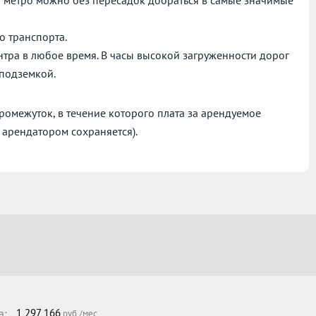
На метро можно без пересадок добраться в самые значимые
о транспорта.
нтра в любое время. В часы высокой загруженности дорог
 подземкой.
омежуток, в течение которого плата за арендуемое
 арендатором сохраняется).
а:
1 297 166
руб./мес