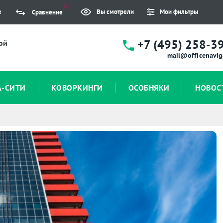
0
е
Вы смотрели
Мои фильтры
Сравнение
+7 (495) 258-3
ой
mail@officenavig
А-СИТИ
КОВОРКИНГИ
ОСОБНЯКИ
НОВОС