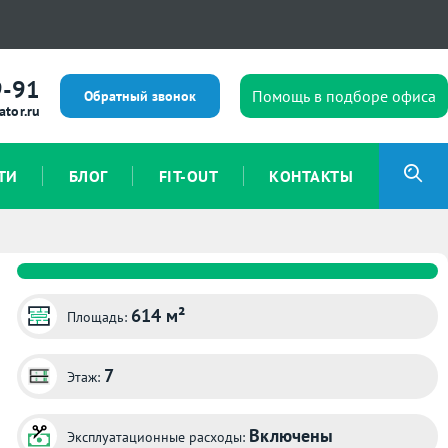
9-91
Помощь в подборе офиса
Обратный звонок
ator.ru
ТИ
БЛОГ
FIT-OUT
КОНТАКТЫ
614 м²
Площадь:
7
Этаж:
Включены
Эксплуатационные расходы: