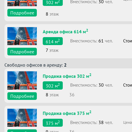
2
Вместимоcть:
30
чел.
302
м
Подробнее
8
этаж
2
Аренда офиса 614 м
2
Вместимоcть:
61
чел.
Стои
614
м
7
этаж
Подробнее
Свободно офисов в аренду:
2
2
Продажа офиса 302 м
2
Вместимоcть:
30
чел.
Стои
302
м
8
этаж
36
Подробнее
2
Продажа офиса 375 м
2
Вместимоcть:
38
чел.
Цена
375
м
9
этаж
36