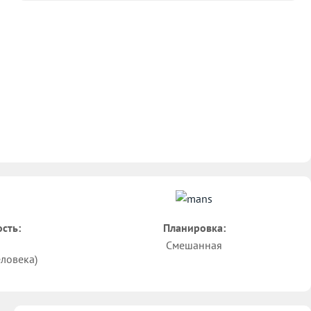
сть:
Планировка:
Смешанная
еловека)