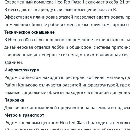
Современный комплекс Нео Гео Фаза I включает в себя 21 эт
В нем сдаются в аренду офисные помещения класса B.
Эффективная планировка этажей позволяет адаптировать пр
помещениях больше рабочих мест, не жертвуя комфортом с
Техническое оснащение
В Нео Гео Фаза I установлено современное техническое осна
дизайнерская отделка лобби и общих зон, системы приточ
современные инженерные системы, оптико-волоконная связ
зданием.
Инфраструктура
Рядом с объектом находятся: ресторан, кофейня, магазин, цв
Район Коньково отличается развитой инфраструктурой, где е
важные социальные объекты находятся в шаговой доступнос
Парковка
Для личных автомобилей предусмотрена наземная и подзем
Метро и транспорт
Рядом с деловым центром Нео Гео Фаза I находится несколь