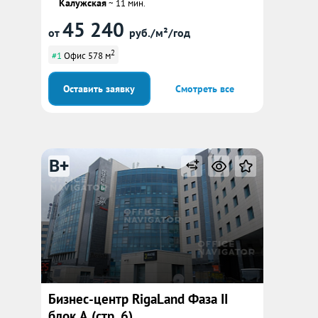
Калужская
~ 11 мин.
45 240
от
руб./м²/год
2
#1
Офис 578 м
Оставить заявку
Смотреть все
B+
Бизнес-центр RigaLand Фаза II
блок А (стр. 6)