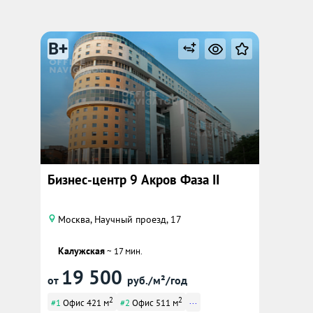
B+
Бизнес-центр 9 Акров Фаза II
Москва, Научный проезд, 17
Калужская
~ 17 мин.
19 500
от
руб./м²/год
2
2
...
#1
Офис 421 м
#2
Офис 511 м