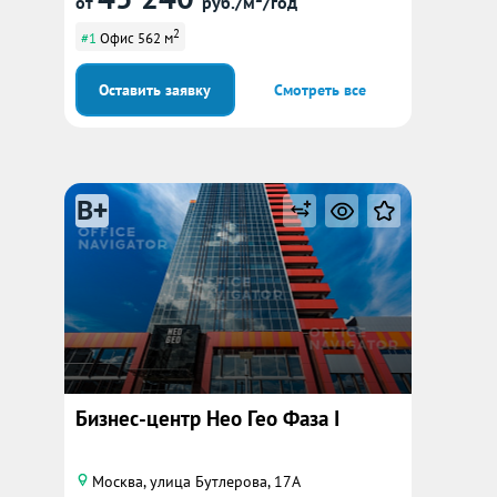
от
руб./м²/год
2
#1
Офис 562 м
Оставить заявку
Смотреть все
B+
Бизнес-центр Нео Гео Фаза I
Москва, улица Бутлерова, 17А