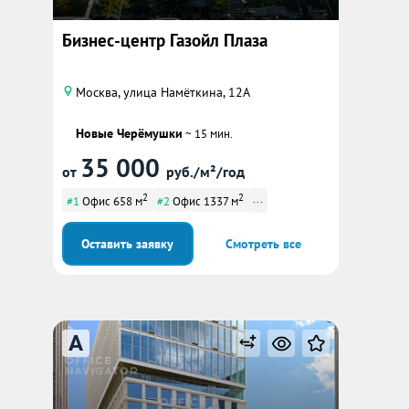
Бизнес-центр Газойл Плаза
Москва, улица Намёткина, 12А
Новые Черёмушки
~ 15 мин.
35 000
от
руб./м²/год
2
2
...
#1
Офис 658 м
#2
Офис 1337 м
Оставить заявку
Смотреть все
A