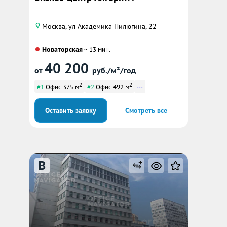
Москва, ул Академика Пилюгина, 22
Новаторская
~ 13 мин.
40 200
от
руб./м²/год
2
2
...
#1
Офис 375 м
#2
Офис 492 м
Оставить заявку
Смотреть все
B