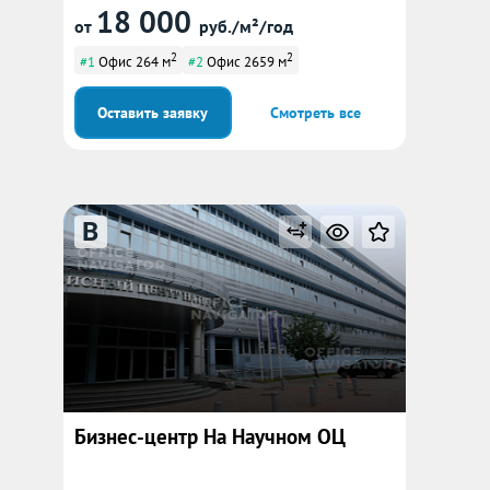
18 000
от
руб./м²/год
2
2
#1
Офис 264 м
#2
Офис 2659 м
Оставить заявку
Смотреть все
B
Бизнес-центр На Научном ОЦ