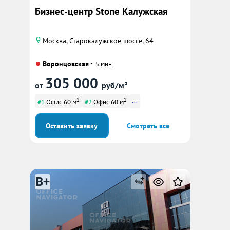
Бизнес-центр Stone Калужская
Москва, Старокалужское шоссе, 64
Воронцовская
~ 5 мин.
305 000
от
руб/м²
2
2
...
#1
Офис 60 м
#2
Офис 60 м
Оставить заявку
Смотреть все
B+