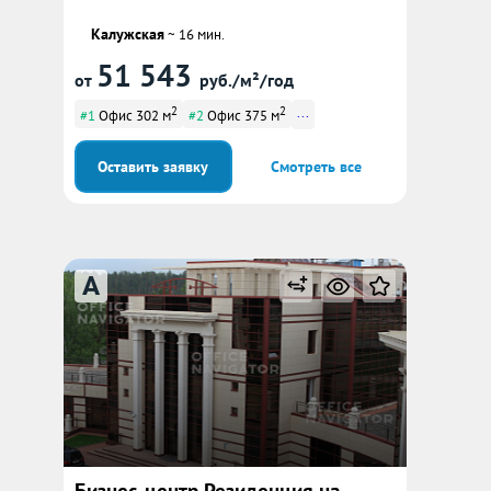
Калужская
~ 16 мин.
51 543
от
руб./м²/год
2
2
...
#1
Офис 302 м
#2
Офис 375 м
Оставить заявку
Смотреть все
A