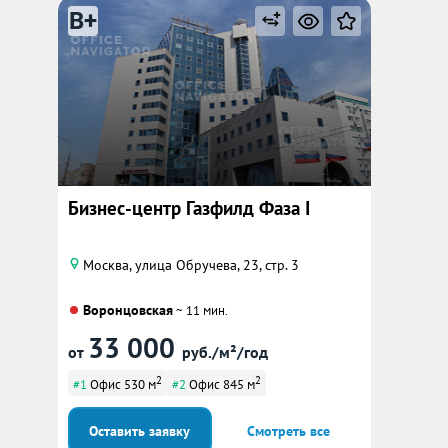
B+
Бизнес-центр Газфилд Фаза I
Москва, улица Обручева, 23, стр. 3
Воронцовская
~ 11 мин.
33 000
от
руб./м²/год
2
2
#1
Офис 530 м
#2
Офис 845 м
Оставить заявку
Смотреть все