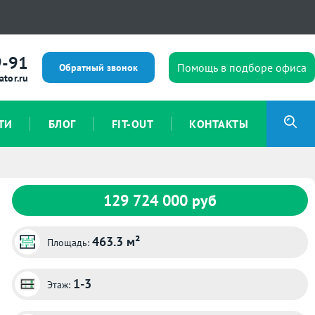
9-91
Помощь в подборе офиса
Обратный звонок
ator.ru
ТИ
БЛОГ
FIT-OUT
КОНТАКТЫ
129 724 000 руб
463.3 м²
Площадь:
1-3
Этаж: