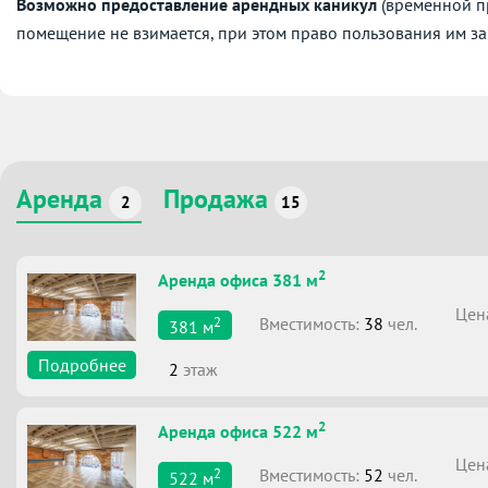
Возможно предоставление арендных каникул
(временной пр
помещение не взимается, при этом право пользования им за
Аренда
Продажа
2
15
2
Аренда офиса 381 м
Цен
2
Вместимоcть:
38
чел.
381
м
Подробнее
2
этаж
2
Аренда офиса 522 м
Цен
2
Вместимоcть:
52
чел.
522
м