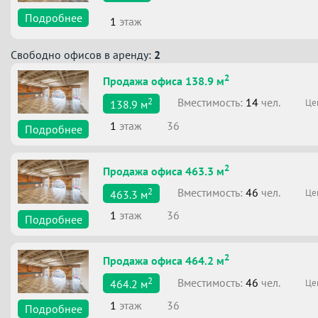
Подробнее
1
этаж
Свободно офисов в аренду:
2
2
Продажа офиса 138.9 м
2
Вместимоcть:
14
чел.
Це
138.9
м
1
этаж
36
Подробнее
2
Продажа офиса 463.3 м
2
Вместимоcть:
46
чел.
Це
463.3
м
1
этаж
36
Подробнее
2
Продажа офиса 464.2 м
2
Вместимоcть:
46
чел.
Це
464.2
м
1
этаж
36
Подробнее