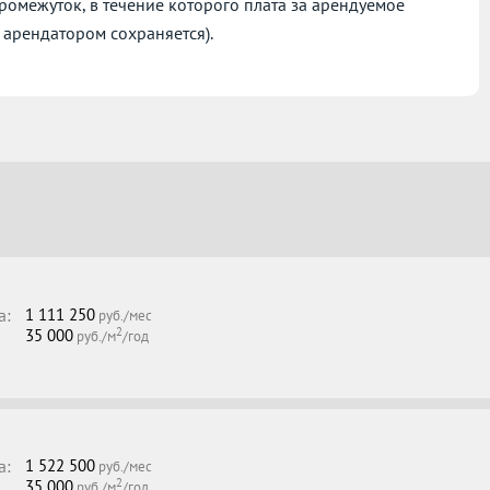
омежуток, в течение которого плата за арендуемое
 арендатором сохраняется).
а:
1 111 250
руб./мес
2
35 000
руб./м
/год
а:
1 522 500
руб./мес
2
35 000
руб./м
/год