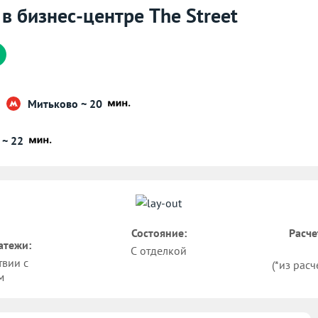
 в бизнес-центре The Street
Митьково ~ 20
 ~ 22
Состояние:
Расче
атежи:
С отделкой
твии с
(*из расч
м