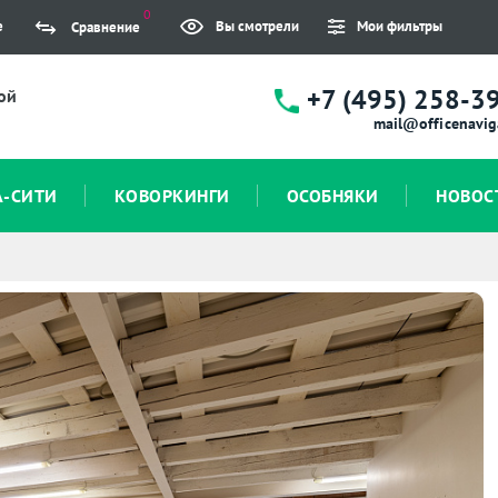
0
е
Вы смотрели
Мои фильтры
Сравнение
+7 (495) 258-3
ой
mail@officenavig
А-СИТИ
КОВОРКИНГИ
ОСОБНЯКИ
НОВОС