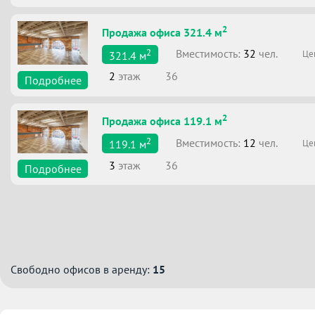
2
Продажа офиса 321.4 м
2
Вместимоcть:
32
чел.
Це
321.4
м
2
этаж
36
Подробнее
2
Продажа офиса 119.1 м
2
Вместимоcть:
12
чел.
Це
119.1
м
3
этаж
36
Подробнее
Свободно офисов в аренду:
15