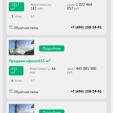
1 022 464
Вместимоcть:
1817
Цена:
2
057
182
чел.
м
руб.
3
этаж
37
+7 (495) 258-39-91
Обратная связь
Подробнее
2
Продажа офиса 655 м
443 081 300
Вместимоcть:
66
655
Цена:
2
чел.
м
руб.
6
этаж
37
+7 (495) 258-39-91
Обратная связь
Подробнее