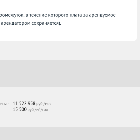
омежуток, в течение которого плата за арендуемое
 арендатором сохраняется).
ена:
11 522 958
руб./мес
2
15 500
руб./м
/год