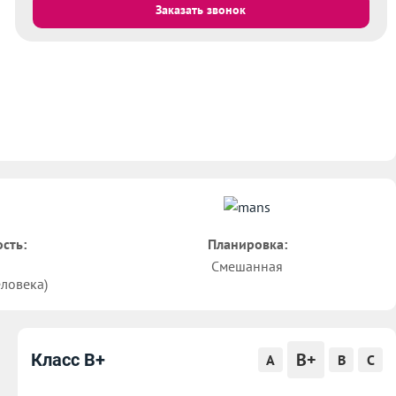
Заказать звонок
сть:
Планировка:
Смешанная
еловека)
B+
Класс B+
A
B
C