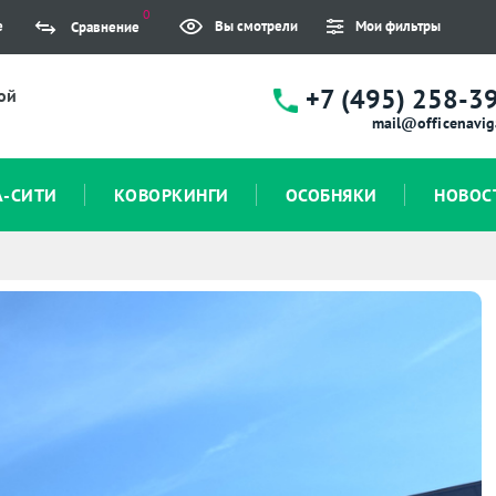
0
е
Вы смотрели
Мои фильтры
Сравнение
+7 (495) 258-3
ой
mail@officenavig
А-СИТИ
КОВОРКИНГИ
ОСОБНЯКИ
НОВОС