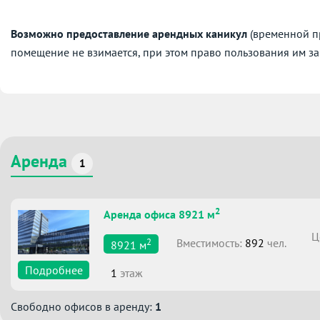
Возможно предоставление арендных каникул
(временной пр
помещение не взимается, при этом право пользования им за
Аренда
1
2
Аренда офиса 8921 м
Ц
2
Вместимоcть:
892
чел.
8921
м
Подробнее
1
этаж
Свободно офисов в аренду:
1