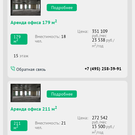
Подробнее
2
Аренда офиса 179 м
351 109
Цена:
руб./мес
Вместимоcть:
18
179
23 538
2
руб./
чел.
м
2
м
/год
15
этаж
+7 (495) 258-39-91
Обратная связь
Подробнее
2
Аренда офиса 211 м
272 542
Цена:
руб./мес
Вместимоcть:
21
211
15 500
2
руб./
чел.
м
2
м
/год