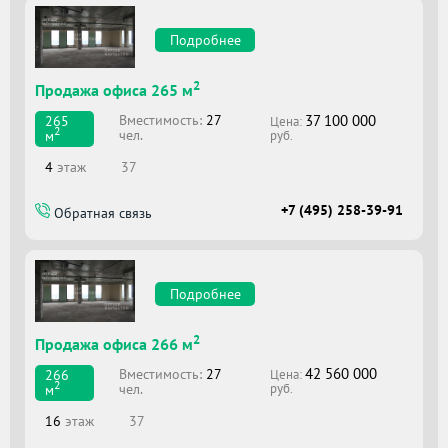
Подробнее
2
Продажа офиса 265 м
37 100 000
Вместимоcть:
27
265
Цена:
2
чел.
м
руб.
4
этаж
37
+7 (495) 258-39-91
Обратная связь
Подробнее
2
Продажа офиса 266 м
42 560 000
Вместимоcть:
27
266
Цена:
2
чел.
м
руб.
16
этаж
37