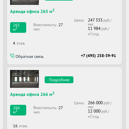
2
Аренда офиса 265 м
247 333
Цена:
руб./
мес
Вместимоcть:
27
265
11 984
2
руб./
чел.
м
2
м
/год
4
этаж
+7 (495) 258-39-91
Обратная связь
Подробнее
2
Аренда офиса 266 м
266 000
Цена:
руб./
мес
Вместимоcть:
27
266
12 000
2
руб./
чел.
м
2
м
/год
16
этаж