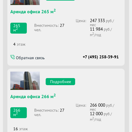
2
Аренда офиса 265 м
247 333
Цена:
руб./
мес
Вместимоcть:
27
265
11 984
2
руб./
чел.
м
2
м
/год
4
этаж
+7 (495) 258-39-91
Обратная связь
Подробнее
2
Аренда офиса 266 м
266 000
Цена:
руб./
мес
Вместимоcть:
27
266
12 000
2
руб./
чел.
м
2
м
/год
16
этаж