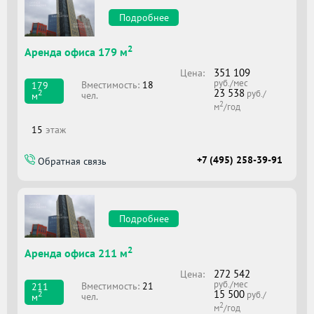
Подробнее
2
Аренда офиса 179 м
351 109
Цена:
руб./мес
Вместимоcть:
18
179
23 538
2
руб./
чел.
м
2
м
/год
15
этаж
+7 (495) 258-39-91
Обратная связь
Подробнее
2
Аренда офиса 211 м
272 542
Цена:
руб./мес
Вместимоcть:
21
211
15 500
2
руб./
чел.
м
2
м
/год