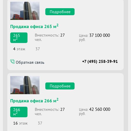
Подробнее
2
Продажа офиса 265 м
37 100 000
Вместимоcть:
27
265
Цена:
2
чел.
м
руб.
4
этаж
37
+7 (495) 258-39-91
Обратная связь
Подробнее
2
Продажа офиса 266 м
42 560 000
Вместимоcть:
27
266
Цена:
2
чел.
м
руб.
16
этаж
37