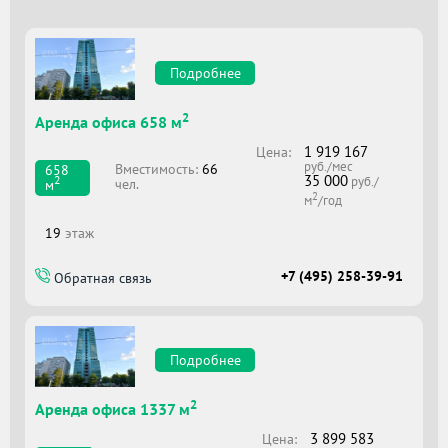
Подробнее
2
Аренда офиса 658 м
1 919 167
Цена:
руб./мес
Вместимоcть:
66
658
35 000
2
руб./
чел.
м
2
м
/год
19
этаж
+7 (495) 258-39-91
Обратная связь
Подробнее
2
Аренда офиса 1337 м
3 899 583
Цена: