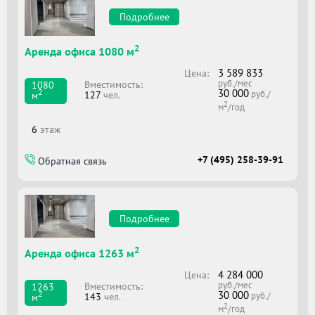
Подробнее
2
Аренда офиса 1080 м
3 589 833
Цена:
руб./мес
Вместимоcть:
1080
30 000
2
руб./
127
чел.
м
2
м
/год
6
этаж
+7 (495) 258-39-91
Обратная связь
Подробнее
2
Аренда офиса 1263 м
4 284 000
Цена:
руб./мес
Вместимоcть:
1263
30 000
2
руб./
143
чел.
м
2
м
/год