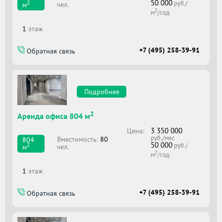
50 000
2
руб./
чел.
м
2
м
/год
1
этаж
+7 (495) 258-39-91
Обратная связь
Подробнее
2
Аренда офиса 804 м
3 350 000
Цена:
руб./мес
Вместимоcть:
80
804
50 000
2
руб./
чел.
м
2
м
/год
1
этаж
+7 (495) 258-39-91
Обратная связь