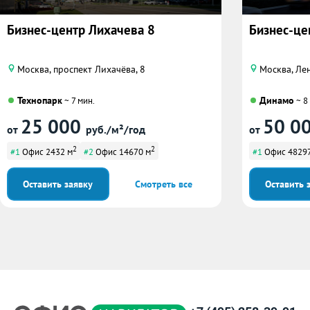
Бизнес-центр Лихачева 8
Бизнес-це
Москва, проспект Лихачёва, 8
Москва, Лен
Технопарк
Динамо
~ 7 мин.
~ 8
25 000
50 0
от
руб./м²/год
от
2
2
#1
Офис 2432 м
#2
Офис 14670 м
#1
Офис 48297
Оставить заявку
Смотреть все
Оставить 