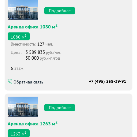
Подробнее
2
Аренда офиса 1080 м
2
1080
м
Вместимоcть:
127
чел.
3 589 833
Цена:
руб./мес
2
30 000
руб./м
/год
6
этаж
+7 (495) 258-39-91
Обратная связь
Подробнее
2
Аренда офиса 1263 м
2
1263
м