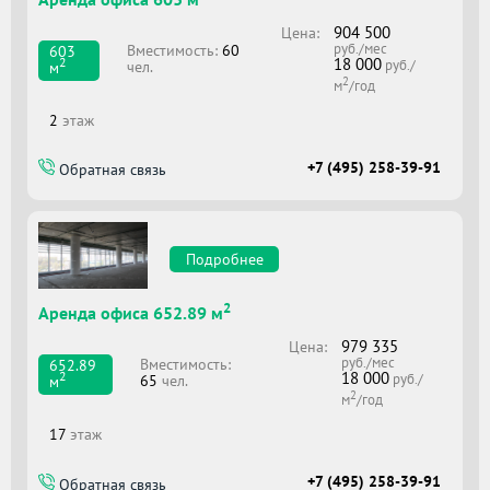
904 500
Цена:
руб./мес
Вместимоcть:
60
603
18 000
2
руб./
чел.
м
2
м
/год
2
этаж
+7 (495) 258-39-91
Обратная связь
Подробнее
2
Аренда офиса 652.89 м
979 335
Цена:
руб./мес
Вместимоcть:
652.89
18 000
2
руб./
65
чел.
м
2
м
/год
17
этаж
+7 (495) 258-39-91
Обратная связь