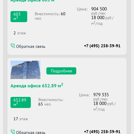
904 500
Цена:
руб./мес
Вместимоcть:
60
603
18 000
2
руб./
чел.
м
2
м
/год
2
этаж
+7 (495) 258-39-91
Обратная связь
Подробнее
2
Аренда офиса 652.89 м
979 335
Цена:
руб./мес
Вместимоcть:
652.89
18 000
2
руб./
65
чел.
м
2
м
/год
17
этаж
+7 (495) 258-39-91
Обратная связь