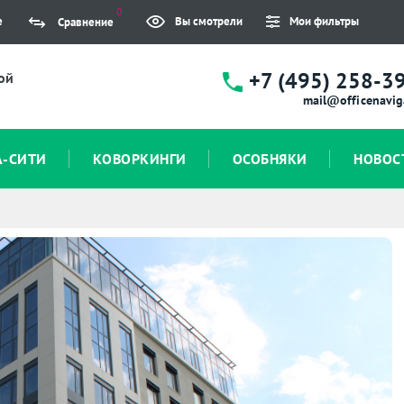
0
е
Вы смотрели
Мои фильтры
Сравнение
+7 (495) 258-3
ой
mail@officenavig
А-СИТИ
КОВОРКИНГИ
ОСОБНЯКИ
НОВОС