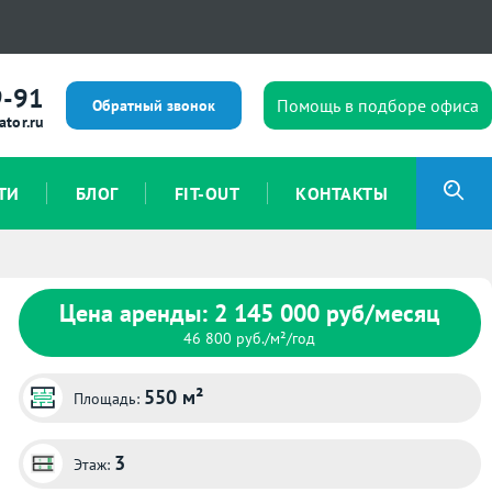
9-91
Помощь в подборе офиса
Обратный звонок
ator.ru
ТИ
БЛОГ
FIT-OUT
КОНТАКТЫ
Цена аренды: 2 145 000 руб/месяц
46 800 руб./м²/год
550 м²
Площадь:
3
Этаж: