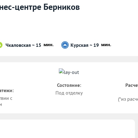
знес-центре Берников
Чкаловская ~ 15
Курская ~ 19
Состояние:
Расче
атежи:
Под отделку
твии с
(*из расч
м