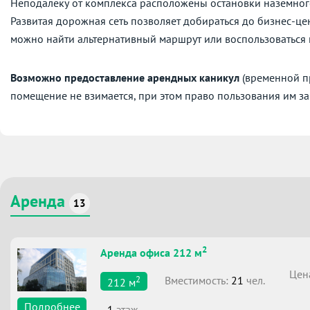
Неподалеку от комплекса расположены остановки наземног
Развитая дорожная сеть позволяет добираться до бизнес-це
можно найти альтернативный маршрут или воспользоваться
Возможно предоставление арендных каникул
(временной пр
помещение не взимается, при этом право пользования им за
Аренда
13
2
Аренда офиса 212 м
Цен
2
Вместимоcть:
21
чел.
212
м
Подробнее
1
этаж