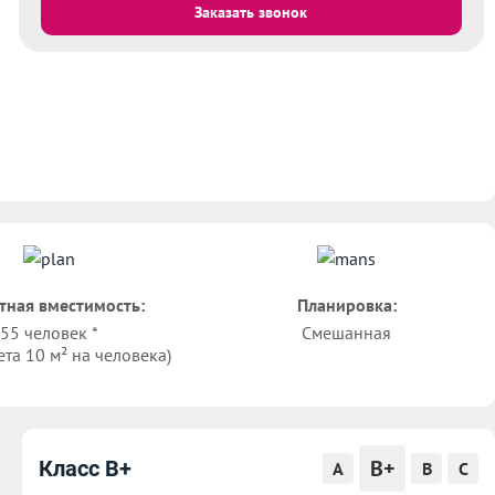
Заказать звонок
тная вместимость:
Планировка:
55 человек *
Смешанная
ета 10 м² на человека)
B+
Класс B+
A
B
C