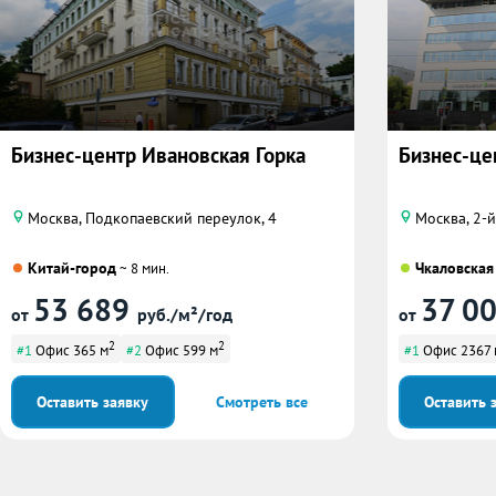
Бизнес-центр Ивановская Горка
Бизнес-це
Москва, Подкопаевский переулок, 4
Москва, 2-
Китай-город
Чкаловская
~ 8 мин.
53 689
37 0
от
руб./м²/год
от
2
2
#1
Офис 365 м
#2
Офис 599 м
#1
Офис 2367 
Оставить заявку
Смотреть все
Оставить 