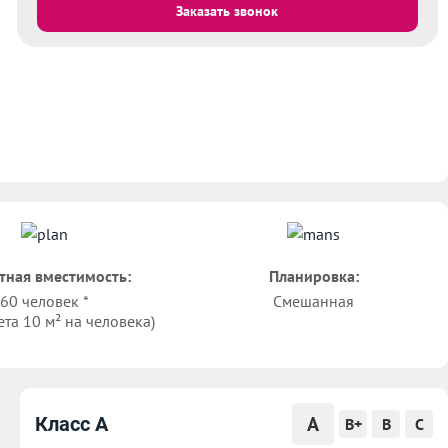
Заказать звонок
тная вместимость:
Планировка:
60 человек *
Смешанная
ета 10 м² на человека)
A
Класс A
B+
B
C