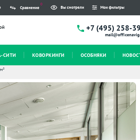
0
е
Вы смотрели
Мои фильтры
Сравнение
+7 (495) 258-3
ой
mail@officenavig
А-СИТИ
КОВОРКИНГИ
ОСОБНЯКИ
НОВОС
 м²