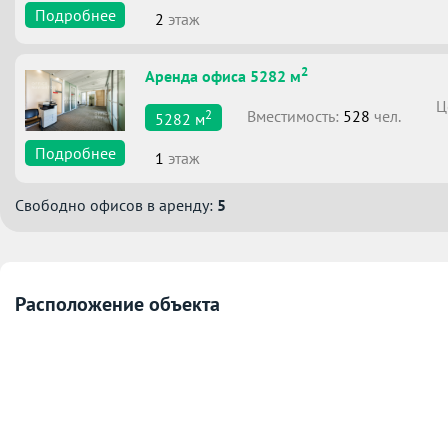
Подробнее
2
этаж
2
Аренда офиса 5282 м
Ц
2
Вместимоcть:
528
чел.
5282
м
Подробнее
1
этаж
Свободно офисов в аренду:
5
Расположение объекта