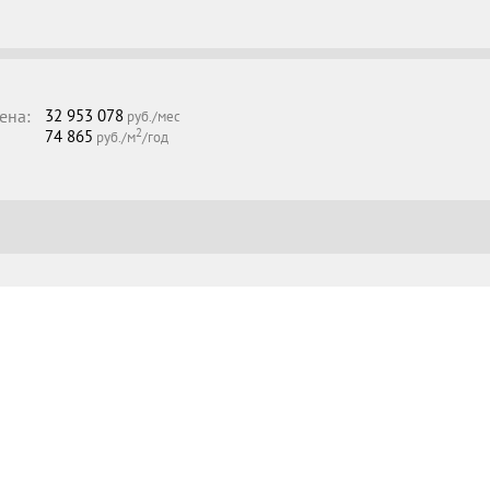
ена:
32 953 078
руб./мес
2
74 865
руб./м
/год