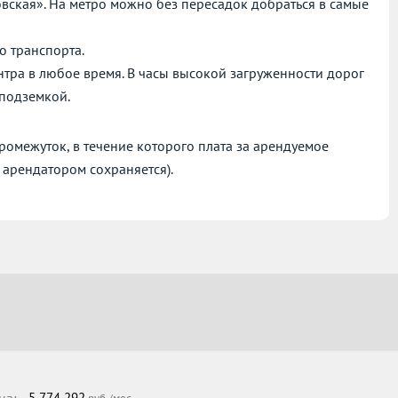
овская». На метро можно без пересадок добраться в самые
о транспорта.
нтра в любое время. В часы высокой загруженности дорог
 подземкой.
омежуток, в течение которого плата за арендуемое
 арендатором сохраняется).
на:
5 774 292