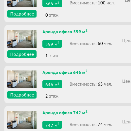
2
Вместимоcть:
100
чел.
365
м
Подробнее
0
этаж
2
Аренда офиса 599 м
Цен
2
Вместимоcть:
60
чел.
599
м
Подробнее
1
этаж
2
Аренда офиса 646 м
Цен
2
Вместимоcть:
65
чел.
646
м
Подробнее
2
этаж
2
Аренда офиса 742 м
Цен
2
Вместимоcть:
74
чел.
742
м