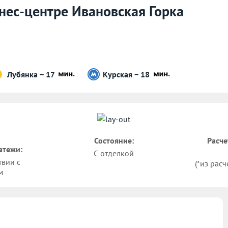
знес-центре Ивановская Горка
Лубянка ~ 17
Курская ~ 18
Состояние:
Расче
атежи:
С отделкой
твии с
(*из расч
м