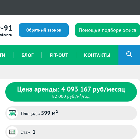
9-91
Помощь в подборе офиса
Обратный звонок
ator.ru
ТИ
БЛОГ
FIT-OUT
КОНТАКТЫ
Цена аренды: 4 093 167 руб/месяц
82 000 руб./м²/год
599 м²
Площадь:
1
Этаж: