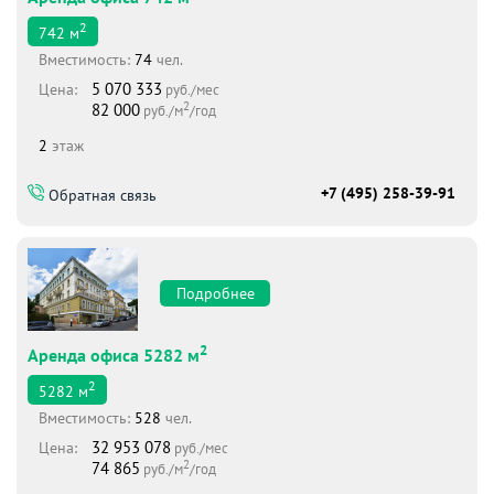
2
742
м
Вместимоcть:
74
чел.
5 070 333
Цена:
руб./мес
2
82 000
руб./м
/год
2
этаж
+7 (495) 258-39-91
Обратная связь
Подробнее
2
Аренда офиса 5282 м
2
5282
м
Вместимоcть:
528
чел.
32 953 078
Цена:
руб./мес
2
74 865
руб./м
/год