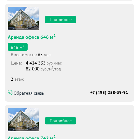
Подробнее
2
Аренда офиса 646 м
2
646
м
Вместимоcть:
65
чел.
4 414 333
Цена:
руб./мес
2
82 000
руб./м
/год
2
этаж
+7 (495) 258-39-91
Обратная связь
Подробнее
2
Аренда офиса 742 м