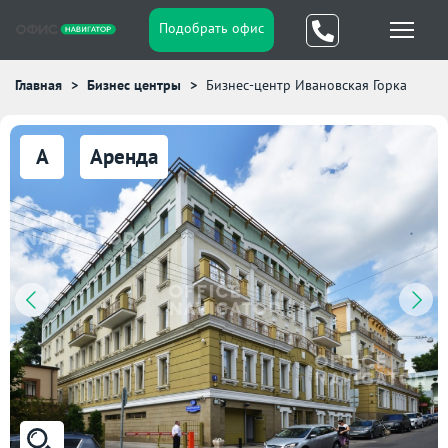
Подобрать офис
Главная
Бизнес центры
Бизнес-центр Ивановская Горка
A
Аренда