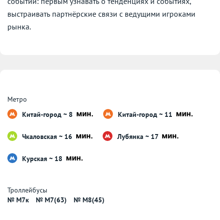
событий: первым узнавать о тенденциях и событиях,
выстраивать партнёрские связи с ведущими игроками
рынка.
Метро
Китай-город ~ 8
Китай-город ~ 11
Чкаловская ~ 16
Лубянка ~ 17
Курская ~ 18
Троллейбусы
№ М7к
№ М7(63)
№ М8(45)