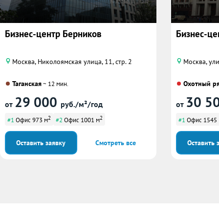
Бизнес-центр Берников
Бизнес-це
Москва, Николоямская улица, 11, стр. 2
Москва, ул
Таганская
Охотный р
~ 12 мин.
29 000
30 5
от
руб./м²/год
от
2
2
#1
Офис 973 м
#2
Офис 1001 м
#1
Офис 1545
Оставить заявку
Смотреть все
Оставить 