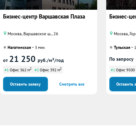
Бизнес-центр Варшавская Плаза
Бизнес-цен
Москва, Варшавское ш., 26
Москва, Гор
Нагатинская
Тульская
~ 3 мин.
~ 1
21 250
По запросу
от
руб./м²/год
2
2
#1
Офис 362 м
#2
Офис 392 м
#1
Офис 9500
Оставить заявку
Смотреть все
Оставить 