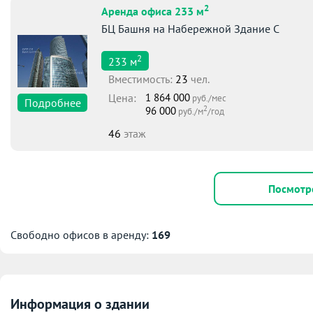
2
Аренда офиса 233 м
БЦ Башня на Набережной Здание С
2
233
м
Вместимоcть:
23
чел.
Цена:
1 864 000
руб./мес
Подробнее
2
96 000
руб./м
/год
46
этаж
Посмотр
Свободно офисов в аренду:
169
Информация о здании