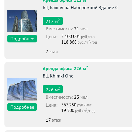
Аренда офиса 212 м
БЦ Башня на Набережной Здание С
2
212
м
Вместимоcть:
21
чел.
Цена:
2 100 001
руб./мес
Подробнее
2
118 868
руб./м
/год
7
этаж
2
Аренда офиса 226 м
БЦ Khimki One
2
226
м
Вместимоcть:
23
чел.
Цена:
367 250
руб./мес
Подробнее
2
19 500
руб./м
/год
17
этаж