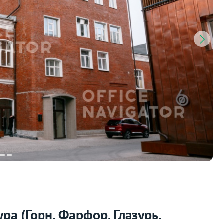
а (Горн, Фарфор, Глазурь,