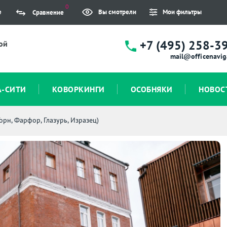
0
е
Вы смотрели
Мои фильтры
Сравнение
+7 (495) 258-3
ой
mail@officenavig
А-СИТИ
КОВОРКИНГИ
ОСОБНЯКИ
НОВОС
рн, Фарфор, Глазурь, Изразец)