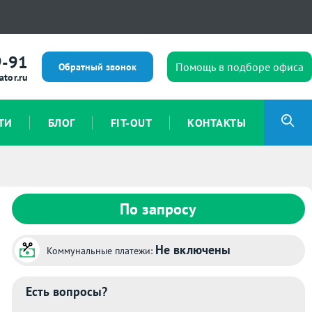
9-91
Помощь в подборе офиса
Обратный звонок
ator.ru
ТИ
БЛОГ
FIT-OUT
КОНТАКТЫ
По запросу
Не включены
Коммунальные платежи:
Есть вопросы?