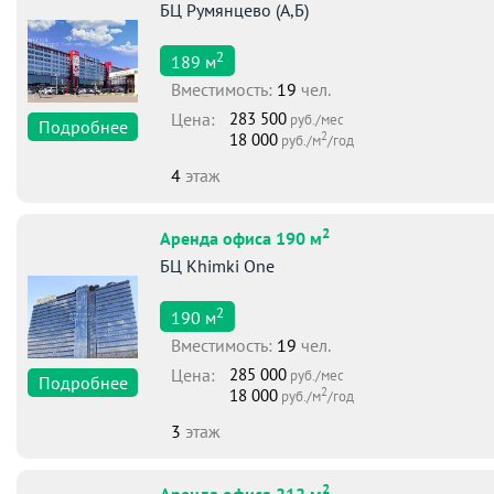
БЦ Румянцево (А,Б)
2
189
м
Вместимоcть:
19
чел.
Цена:
283 500
руб./мес
Подробнее
2
18 000
руб./м
/год
4
этаж
2
Аренда офиса 190 м
БЦ Khimki One
2
190
м
Вместимоcть:
19
чел.
Цена:
285 000
руб./мес
Подробнее
2
18 000
руб./м
/год
3
этаж
2