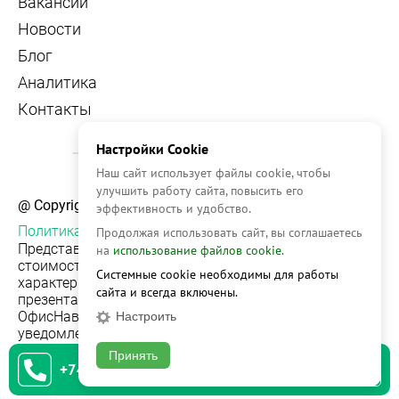
Вакансии
Новости
Блог
Аналитика
Контакты
Настройки Cookie
Наш сайт использует файлы cookie, чтобы
улучшить работу сайта, повысить его
@ Copyright, 2026 OFFICE NAVIGATOR
эффективность и удобство.
Политика конфиденциальности
Продолжая использовать сайт, вы соглашаетесь
Представленная на сайте информация, в т.ч.
на
использование файлов cookie.
стоимости объектов, носит информационный
Системные cookie необходимы для работы
характер и не является публичной офертой. Условия
сайта и всегда включены.
презентации объекта недвижимости на сервисе
ОфисНавигатор могут быть изменены без
Настроить
уведомления.
Принять
+74951542930