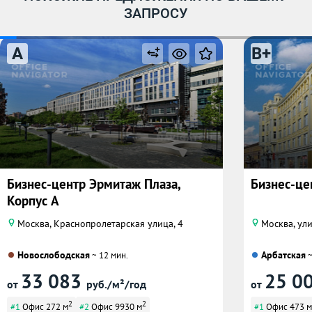
ЗАПРОСУ
A
B+
Бизнес-центр Эрмитаж Плаза,
Бизнес-це
Корпус А
Москва, Краснопролетарская улица, 4
Москва, ули
Новослободская
Арбатская
~ 12 мин.
~
33 083
25 0
от
руб./м²/год
от
2
2
#1
Офис 272 м
#2
Офис 9930 м
#1
Офис 473 м