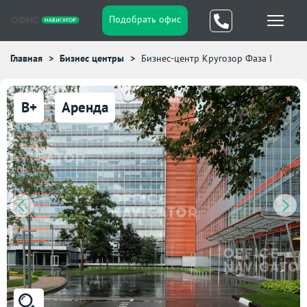
Подобрать офис
Главная
Бизнес центры
Бизнес-центр Кругозор Фаза I
B+
Аренда