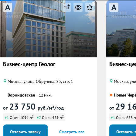
A
A
Бизнес-центр Геолог
Бизнес-це
Москва, улица Обручева, 23, стр. 1
Москва, ул
Воронцовская
Новые Чер
~ 12 мин.
23 750
29 1
от
руб./м²/год
от
2
2
#1
Офис 1094 м
#2
Офис 459 м
#1
Офис 658 м
Оставить заявку
Смотреть все
Оставить 