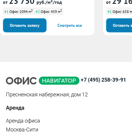
23 750
29 1
от
руб./м²/год
от
2
2
#1
Офис 1094 м
#2
Офис 459 м
#1
Офис 658 м
Оставить заявку
Смотреть все
Оставить 
+7 (495) 258-39-91
Пресненская набережная, дом 12
Аренда
Аренда офиса
Москва-Сити