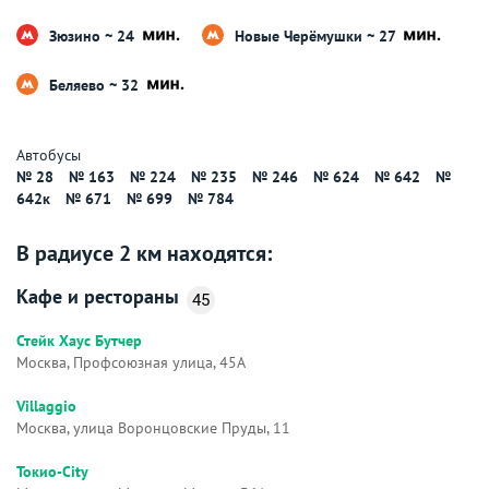
Зюзино ~ 24
Новые Черёмушки ~ 27
Беляево ~ 32
Автобусы
№ 28
№ 163
№ 224
№ 235
№ 246
№ 624
№ 642
№
642к
№ 671
№ 699
№ 784
В радиусе 2 км находятся:
Кафе и рестораны
45
Стейк Хаус Бутчер
Москва, Профсоюзная улица, 45А
Villaggio
Москва, улица Воронцовские Пруды, 11
Токио-City