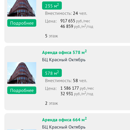
2
235
м
Вместимоcть:
24
чел.
Цена:
917 655
руб./мес
Подробнее
2
46 859
руб./м
/год
5
этаж
2
Аренда офиса 578 м
БЦ Красный Октябрь
2
578
м
Вместимоcть:
58
чел.
Цена:
1 586 177
руб./мес
Подробнее
2
32 931
руб./м
/год
2
этаж
2
Аренда офиса 664 м
БЦ Красный Октябрь