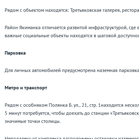
Рядом с объектом находятся: Третьяковская галерея, рестор
Район Якиманка отличается развитой инфраструктурой, где е
важные социальные объекты находятся в шаговой доступнос
Парковка
Для личных автомобилей предусмотрена наземная парковка
Метро и транспорт
Рядом с особняком Полянка Б. ул., 21, стр. 1находится неск
5 минут потребуется, чтобы доехать до станции «Третьяковс
значимые точки столицы.
Неподалеку от комплекса расположены остановки наземног