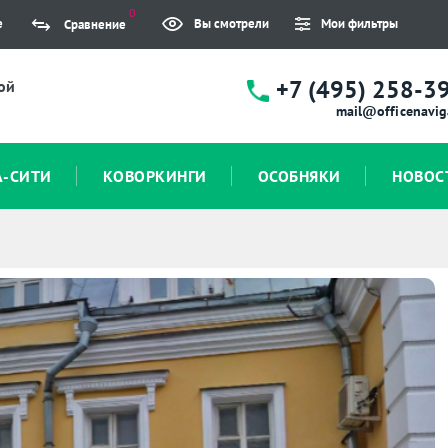
0
е
Вы смотрели
Мои фильтры
Сравнение
+7 (495) 258-3
ой
mail@officenavig
А-СИТИ
КОВОРКИНГИ
ОСОБНЯКИ
НОВОС