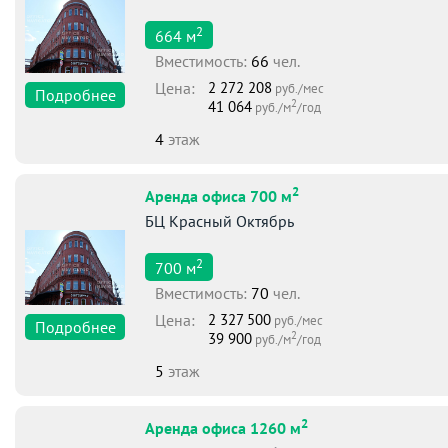
2
664
м
Вместимоcть:
66
чел.
Цена:
2 272 208
руб./мес
Подробнее
2
41 064
руб./м
/год
4
этаж
2
Аренда офиса 700 м
БЦ Красный Октябрь
2
700
м
Вместимоcть:
70
чел.
Цена:
2 327 500
руб./мес
Подробнее
2
39 900
руб./м
/год
5
этаж
2
Аренда офиса 1260 м