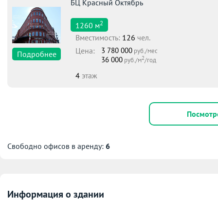
БЦ Красный Октябрь
2
1260
м
Вместимоcть:
126
чел.
Цена:
3 780 000
руб./мес
Подробнее
2
36 000
руб./м
/год
4
этаж
Посмотр
Свободно офисов в аренду:
6
Информация о здании