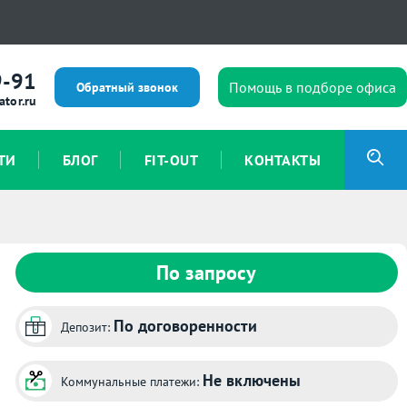
9-91
Помощь в подборе офиса
Обратный звонок
ator.ru
ТИ
БЛОГ
FIT-OUT
КОНТАКТЫ
По запросу
По договоренности
Депозит:
Не включены
Коммунальные платежи: