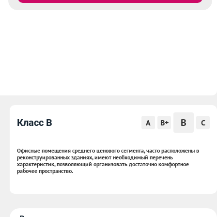
B
Класс B
A
B+
C
Офисные помещения среднего ценового сегмента, часто расположены в
реконструированных зданиях, имеют необходимый перечень
характеристик, позволяющий организовать достаточно комфортное
рабочее пространство.