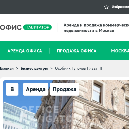
Избранно
Аренда и продажа коммерческ
недвижимости в Москве
АРЕНДА ОФИСА
ПРОДАЖА ОФИСА
МОСКВ
Главная
Бизнес центры
Особняк Туполев Плаза III
B
Аренда
Продажа