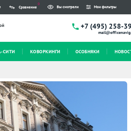
0
е
Вы смотрели
Мои фильтры
Сравнение
+7 (495) 258-3
ой
mail@officenavig
А-СИТИ
КОВОРКИНГИ
ОСОБНЯКИ
НОВОС