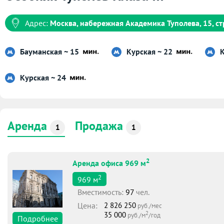
Адрес:
Москва, набережная Академика Туполева, 15, ст
Бауманская ~ 15
Курская ~ 22
К
Курская ~ 24
Аренда
Продажа
1
1
2
Аренда офиса 969 м
2
969
м
Вместимоcть:
97
чел.
Цена:
2 826 250
руб./мес
2
35 000
руб./м
/год
Подробнее