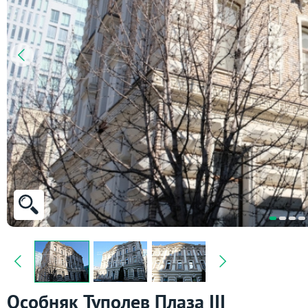
Особняк Туполев Плаза III