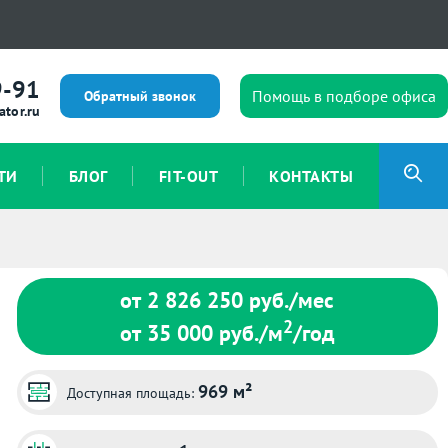
9-91
Помощь в подборе офиса
Обратный звонок
ator.ru
ТИ
БЛОГ
FIT-OUT
КОНТАКТЫ
от 2 826 250
руб./мес
2
от 35 000
руб./м
/год
969 м²
Доступная площадь: