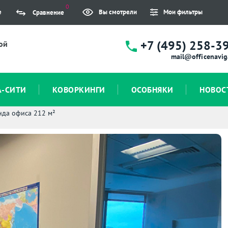
0
е
Вы смотрели
Мои фильтры
Сравнение
+7 (495) 258-3
ой
mail@officenavig
А-СИТИ
КОВОРКИНГИ
ОСОБНЯКИ
НОВОС
нда офиса 212 м²