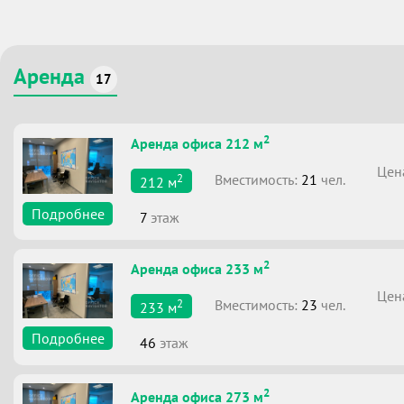
Аренда
17
2
Аренда офиса 212 м
Цен
2
Вместимоcть:
21
чел.
212
м
Подробнее
7
этаж
2
Аренда офиса 233 м
Цен
2
Вместимоcть:
23
чел.
233
м
Подробнее
46
этаж
2
Аренда офиса 273 м