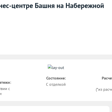
изнес-центре Башня на Набережной
Состояние:
Расче
атежи:
С отделкой
твии с
(*из расч
м