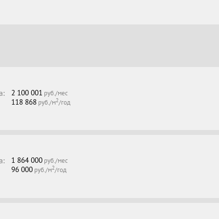
а:
2 100 001
руб./мес
2
118 868
руб./м
/год
а:
1 864 000
руб./мес
2
96 000
руб./м
/год