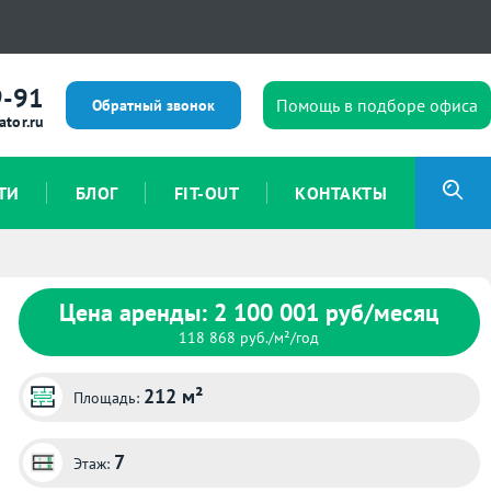
9-91
Помощь в подборе офиса
Обратный звонок
ator.ru
ТИ
БЛОГ
FIT-OUT
КОНТАКТЫ
Цена аренды: 2 100 001 руб/месяц
118 868 руб./м²/год
212 м²
Площадь:
7
Этаж: