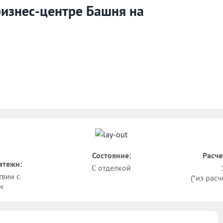
бизнес-центре Башня на
Состояние:
Расче
атежи:
С отделкой
твии с
(*из расч
м