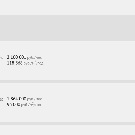
а:
2 100 001
руб./мес
2
118 868
руб./м
/год
а:
1 864 000
руб./мес
2
96 000
руб./м
/год