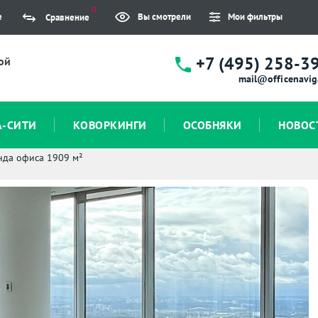
0
е
Вы смотрели
Мои фильтры
Сравнение
+7 (495) 258-3
ой
mail@officenavig
А-СИТИ
КОВОРКИНГИ
ОСОБНЯКИ
НОВОС
нда офиса 1909 м²