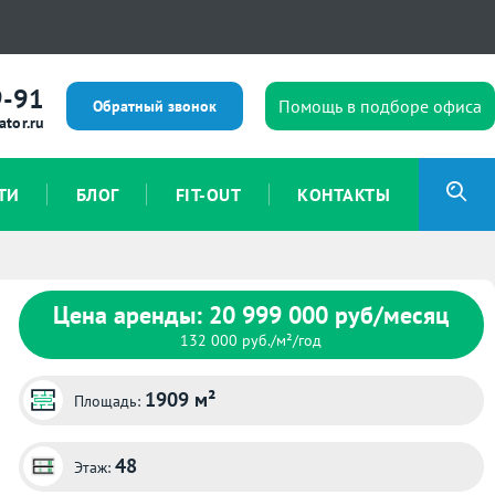
9-91
Помощь в подборе офиса
Обратный звонок
ator.ru
ТИ
БЛОГ
FIT-OUT
КОНТАКТЫ
Цена аренды: 20 999 000 руб/месяц
132 000 руб./м²/год
1909 м²
Площадь:
48
Этаж: