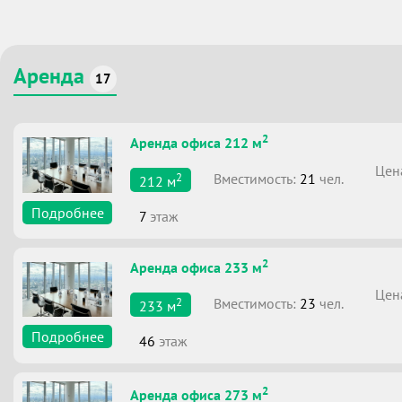
Аренда
17
2
Аренда офиса 212 м
Цен
2
Вместимоcть:
21
чел.
212
м
Подробнее
7
этаж
2
Аренда офиса 233 м
Цен
2
Вместимоcть:
23
чел.
233
м
Подробнее
46
этаж
2
Аренда офиса 273 м