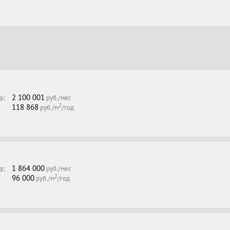
а:
2 100 001
руб./мес
2
118 868
руб./м
/год
а:
1 864 000
руб./мес
2
96 000
руб./м
/год