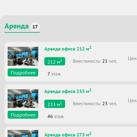
Аренда
17
2
Аренда офиса 212 м
Цен
2
Вместимоcть:
21
чел.
212
м
Подробнее
7
этаж
2
Аренда офиса 233 м
Цен
2
Вместимоcть:
23
чел.
233
м
Подробнее
46
этаж
2
Аренда офиса 273 м