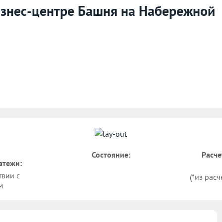
бизнес-центре Башня на Набережной
Состояние:
Расче
атежи:
твии с
(*из расч
м