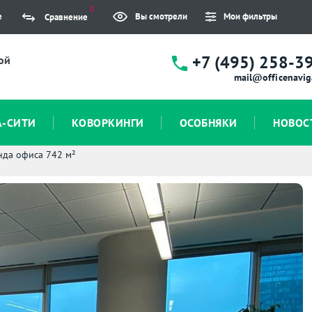
0
е
Вы смотрели
Мои фильтры
Сравнение
+7 (495) 258-3
ой
mail@officenavig
А-СИТИ
КОВОРКИНГИ
ОСОБНЯКИ
НОВОС
нда офиса 742 м²