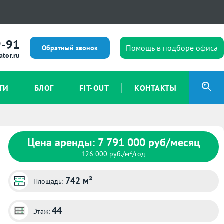
9-91
Помощь в подборе офиса
Обратный звонок
ator.ru
ТИ
БЛОГ
FIT-OUT
КОНТАКТЫ
Цена аренды: 7 791 000 руб/месяц
126 000 руб./м²/год
742 м²
Площадь:
44
Этаж: