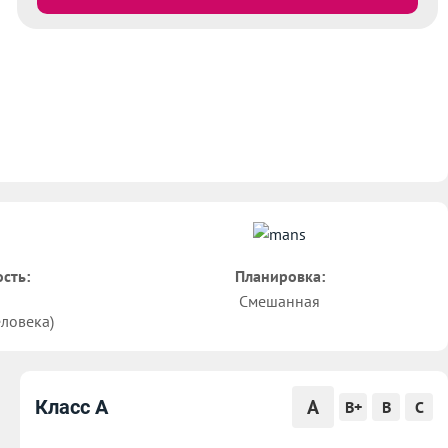
сть:
Планировка:
Смешанная
еловека)
A
Класс A
B+
B
C