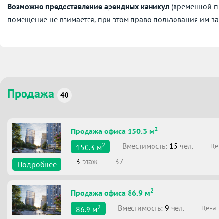
Возможно предоставление арендных каникул
(временной пр
помещение не взимается, при этом право пользования им за
Продажа
40
2
Продажа офиса 150.3 м
2
Вместимоcть:
15
чел.
Це
150.3
м
3
этаж
37
Подробнее
2
Продажа офиса 86.9 м
2
Вместимоcть:
9
чел.
Цена:
86.9
м