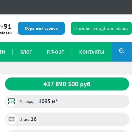
9-91
Помощь в подборе офиса
Обратный звонок
ator.ru
ТИ
БЛОГ
FIT-OUT
КОНТАКТЫ
437 890 500 руб
1095 м²
Площадь:
16
Этаж: