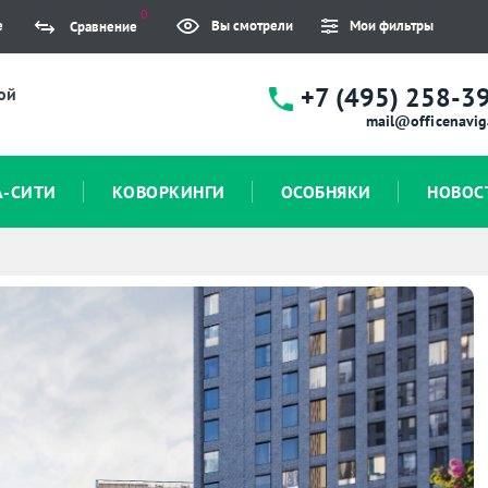
0
е
Вы смотрели
Мои фильтры
Сравнение
+7 (495) 258-3
ой
mail@officenavig
А-СИТИ
КОВОРКИНГИ
ОСОБНЯКИ
НОВОС