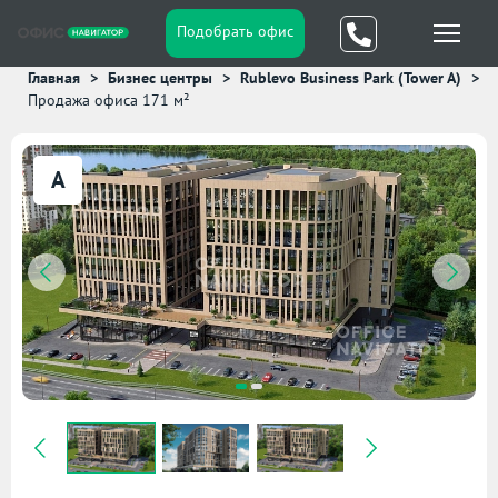
Подобрать офис
Главная
Бизнес центры
Rublevo Business Park (Tower A)
Продажа офиса 171 м²
A